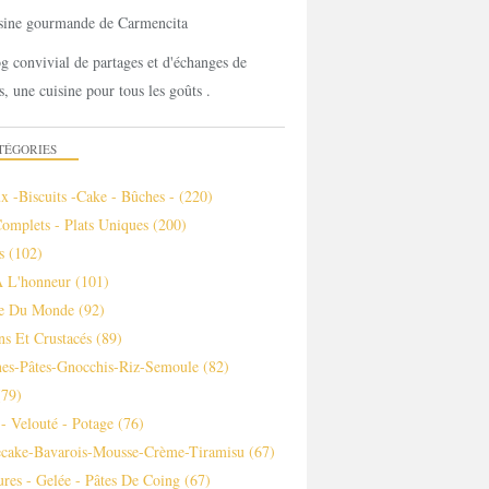
g convivial de partages et d'échanges de
s, une cuisine pour tous les goûts .
TÉGORIES
x -biscuits -cake - Bûches -
(220)
Complets - Plats Uniques
(200)
s
(102)
À L'honneur
(101)
ne Du Monde
(92)
ns Et Crustacés
(89)
es-Pâtes-Gnocchis-Riz-Semoule
(82)
79)
- Velouté - Potage
(76)
ecake-Bavarois-Mousse-Crème-Tiramisu
(67)
ures - Gelée - Pâtes De Coing
(67)