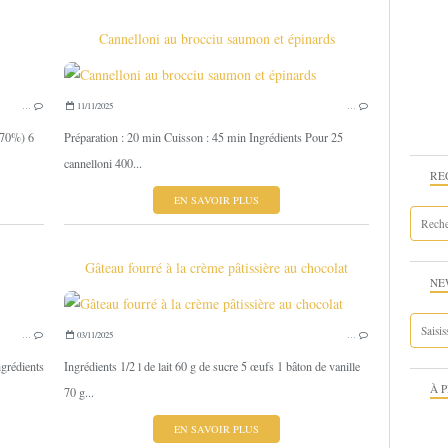
Cannelloni au brocciu saumon et épinards
CHEESECAKE-BAVAROIS-MOUSSE-CRÈME-TIRAMISU
LASAGN
…
11/11/2025
…
(70%) 6
Préparation : 20 min Cuisson : 45 min Ingrédients Pour 25
cannelloni 400...
RE
EN SAVOIR PLUS
Gâteau fourré à la crème pâtissière au chocolat
NE
POISSONS ET CRUSTACÉS
GÂ
…
03/11/2025
…
ngrédients
Ingrédients 1/2 l de lait 60 g de sucre 5 œufs 1 bâton de vanille
À 
70 g...
EN SAVOIR PLUS