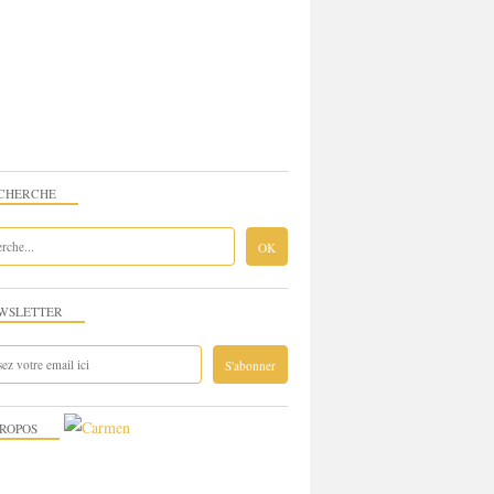
ES-PÂTES-GNOCCHIS-RIZ-SEMOULE
CHERCHE
WSLETTER
TEAUX -BISCUITS -CAKE - BÛCHES -
PROPOS