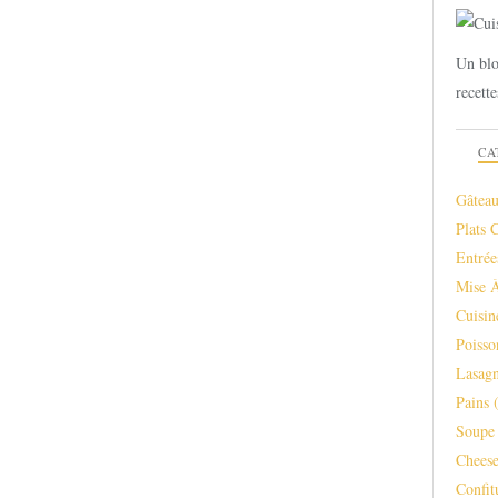
Un blo
recette
CA
Gâteau
Plats 
Entrée
Mise 
Cuisi
Poisso
Lasagn
Pains
(
Soupe 
Chees
Confit