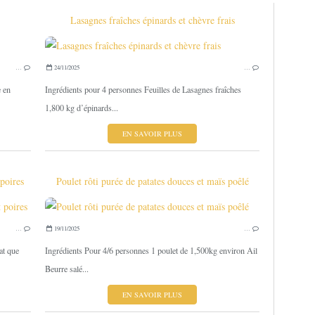
Lasagnes fraîches épinards et chèvre frais
GÂTEAUX -BISCUITS -CAKE - BÛCHES -
LASAGN
…
24/11/2025
…
e en
Ingrédients pour 4 personnes Feuilles de Lasagnes fraîches
1,800 kg d’épinards...
EN SAVOIR PLUS
 poires
Poulet rôti purée de patates douces et maïs poêlé
GÂTEAUX -BISCUITS -CAKE - BÛCHES -
…
19/11/2025
…
at que
Ingrédients Pour 4/6 personnes 1 poulet de 1,500kg environ Ail
Beurre salé...
EN SAVOIR PLUS