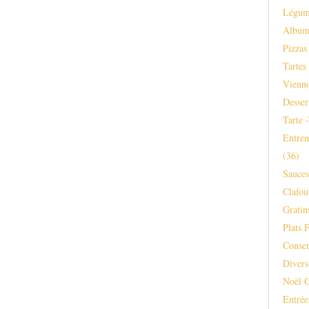
Légum
Albu
Pizzas
Tartes
Vienno
Desser
Tarte 
Entrem
(36)
Sauce
Clafou
Gratins
Plats F
Conser
Divers
Noël 
Entrée