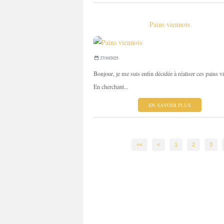
Pains viennois
27/10/2025
Bonjour, je me suis enfin décidée à réaliser ces pains v
En cherchant...
EN SAVOIR PLUS
<<
<
1
2
3