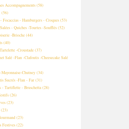
es Accompagnements
(58)
m
(56)
 - Focaccias - Hamburgers - Croques
(53)
 Salées - Quiches -tourtes -soufflés
(52)
iserie -brioche
(44)
ts
(40)
-tartelette -croustade
(37)
et Salé -flan -clafoutis -cheesecake Salé
s-Mayonnaise-Chutney
(34)
tis Sucrés -flan - Far
(31)
 - Tartiflette - Bruschetta
(28)
estifs
(26)
ves
(23)
(23)
Gourmand
(23)
s Festives
(22)