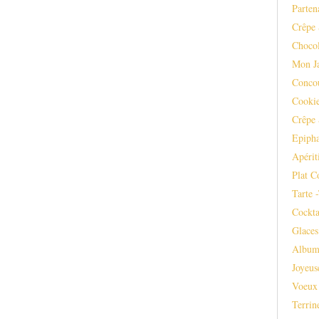
Parten
Crêpe 
Chocol
Mon J
Conco
Cooki
Crêpe 
Epipha
Apérit
Plat C
Tarte 
Cockta
Glaces
Album
Joyeus
Voeux
Terrin