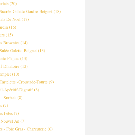
ariats
(20)
Sucrée-Galette-Gaufre-Beignet
(18)
ats De Noël
(17)
ardin
(16)
urs
(15)
es Brownies
(14)
Salée-Galette-Beignet
(13)
nie-Pâques
(13)
if Dînatoire
(12)
omplet
(10)
-tartelette -croustade-Tourte
(9)
il-Apéritif-Digestif
(8)
 - Sorbets
(8)
s
(7)
es Fêtes
(7)
 Nouvel An
(7)
es - Foie Gras - Charcuterie
(6)