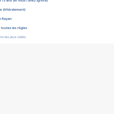
 a 13 ans (et vous l'avez ignoré)
e (littéralement)
im Rayan
 toutes les règles
s les jeux vidéo
us choquant de Rockstar ? - Le scandale BULLY
e plus moche de Steam
du RÊVE tourne au CAUCHEMAR
pendant 8 heures
it… à tort
umiliés par un jeu vidéo
ire - Final Fantasy 8
ti un empire - Age of Empires