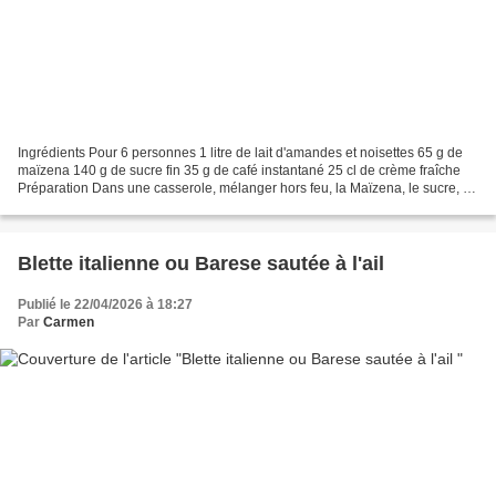
Ingrédients Pour 6 personnes 1 litre de lait d'amandes et noisettes 65 g de
maïzena 140 g de sucre fin 35 g de café instantané 25 cl de crème fraîche
Préparation Dans une casserole, mélanger hors feu, la Maïzena, le sucre, le
café instantané. Verser petit...
Blette italienne ou Barese sautée à l'ail
Publié le 22/04/2026 à 18:27
Par
Carmen