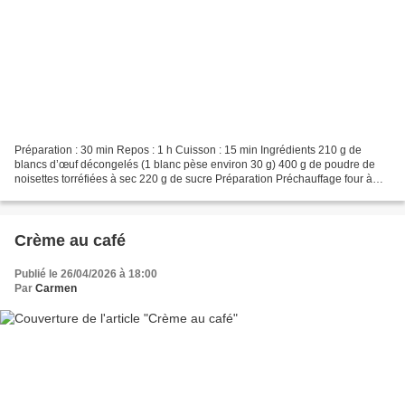
Préparation : 30 min Repos : 1 h Cuisson : 15 min Ingrédients 210 g de
blancs d’œuf décongelés (1 blanc pèse environ 30 g) 400 g de poudre de
noisettes torréfiées à sec 220 g de sucre Préparation Préchauffage four à
170°C 15 min avant la cuisson Monter...
Crème au café
Publié le 26/04/2026 à 18:00
Par
Carmen