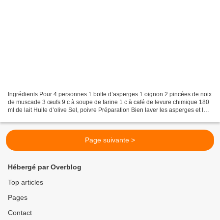
Ingrédients Pour 4 personnes 1 botte d’asperges 1 oignon 2 pincées de noix
de muscade 3 œufs 9 c à soupe de farine 1 c à café de levure chimique 180
ml de lait Huile d’olive Sel, poivre Préparation Bien laver les asperges et les
couper en tronçons. Chauffer...
Page suivante >
Hébergé par Overblog
Top articles
Pages
Contact