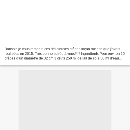
Bonsoir, je vous remonte ces délicieuses crêpes façon raclette que j'avais
réalisées en 2015. Très bonne soirée à vous!!!!!! Ingrédients Pour environ 10
crêpes d’un diamètre de 32 cm 3 œufs 250 ml de lait de soja 50 ml d’eau
270 g de farine 12,5 ml d’huile...