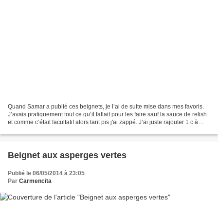
Quand Samar a publié ces beignets, je l’ai de suite mise dans mes favoris.
J’avais pratiquement tout ce qu’il fallait pour les faire sauf la sauce de relish
et comme c’était facultatif alors tant pis j'ai zappé. J’ai juste rajouter 1 c à
soupe de câpres...
Beignet aux asperges vertes
Publié le 06/05/2014 à 23:05
Par
Carmencita