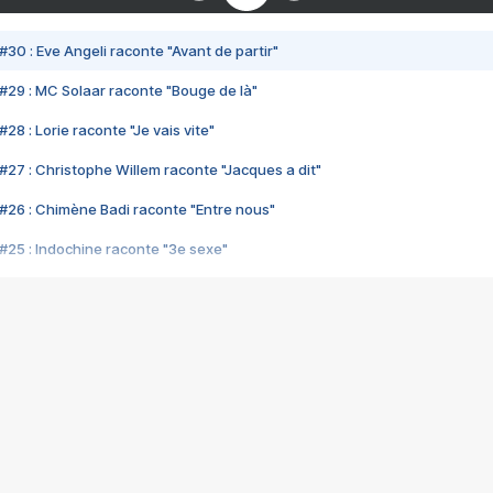
#30 : Eve Angeli raconte "Avant de partir"
#29 : MC Solaar raconte "Bouge de là"
28 : Lorie raconte "Je vais vite"
#27 : Christophe Willem raconte "Jacques a dit"
#26 : Chimène Badi raconte "Entre nous"
#25 : Indochine raconte "3e sexe"
#24 : Zaho raconte "C'est chelou"
#23 : Patrick Bruel raconte "Au café des délices"
#22 : Kyo raconte "Le chemin"
#21 : Nolwenn Leroy raconte "Cassé"
#20 : Patrick Hernandez raconte "Born to be alive"
#19 : Lorie raconte "Près de moi"