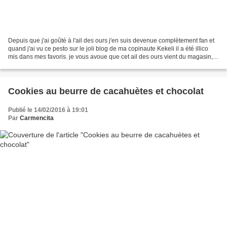
Depuis que j'ai goûté à l'ail des ours j'en suis devenue complètement fan et
quand j'ai vu ce pesto sur le joli blog de ma copinaute Kekeli il a été illico
mis dans mes favoris. je vous avoue que cet ail des ours vient du magasin,
j'aurai aimé aller le...
Cookies au beurre de cacahuètes et chocolat
Publié le 14/02/2016 à 19:01
Par
Carmencita