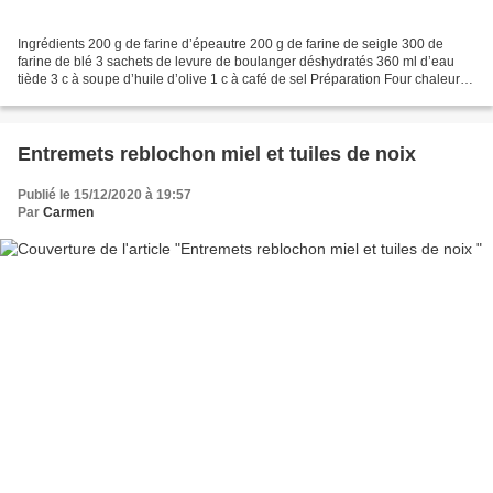
Ingrédients 200 g de farine d’épeautre 200 g de farine de seigle 300 de
farine de blé 3 sachets de levure de boulanger déshydratés 360 ml d’eau
tiède 3 c à soupe d’huile d’olive 1 c à café de sel Préparation Four chaleur
tournante à 240 °C (th : 8) Mettre...
Entremets reblochon miel et tuiles de noix
Publié le 15/12/2020 à 19:57
Par
Carmen