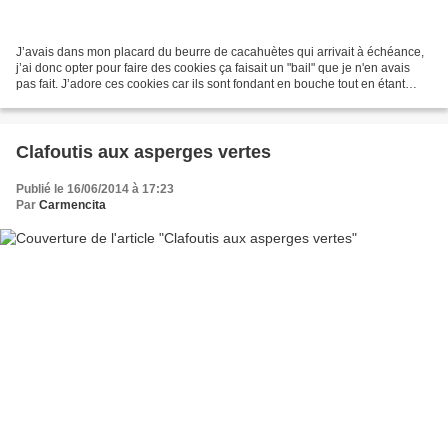
J’avais dans mon placard du beurre de cacahuètes qui arrivait à échéance,
j’ai donc opter pour faire des cookies ça faisait un "bail" que je n'en avais
pas fait. J’adore ces cookies car ils sont fondant en bouche tout en étant
croustillant, délicieux!!!!!!!!!...
Clafoutis aux asperges vertes
Publié le 16/06/2014 à 17:23
Par
Carmencita