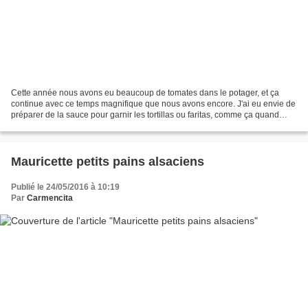
Cette année nous avons eu beaucoup de tomates dans le potager, et ça
continue avec ce temps magnifique que nous avons encore. J'ai eu envie de
préparer de la sauce pour garnir les tortillas ou faritas, comme ça quand
j'aurai une envie subite, hop j'ouvre...
Mauricette petits pains alsaciens
Publié le 24/05/2016 à 10:19
Par
Carmencita