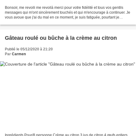
Bonsoir, me revoili me revoilà merci pour votre fidélité et tous vos gentils
messages qui m'ont sincèrement touchés et qui m'encourage à continuer. Je
vous avoue que j'ai du mal en ce moment, je suis fatiguée, pourtant je
reviens d'une semaine de vacances,...
Gâteau roulé ou bûche à la crème au citron
Publié le 05/12/2020 à 21:20
Par
Carmen
Ingrédients Pour/8 personne Crème au citron 3 jus de citron 4 œufs entiers