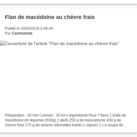
Préparation : 20 min Cuisson : 35...
Flan de macédoine au chèvre frais
Publié le 15/02/2016 à 00:44
Par
Carmencita
Préparation : 20 min Cuisson : 25 mi n Ingrédients Pour 7 flans 1 boite de
macédoine de légumes (530g) 2 œufs 250 g de mascarpone 200 g de
chèvre frais 175 g de lardons allumettes fumés 1 oignon 1 c à soupe de
graines de carvi Huile d’olive Sel, poivre...