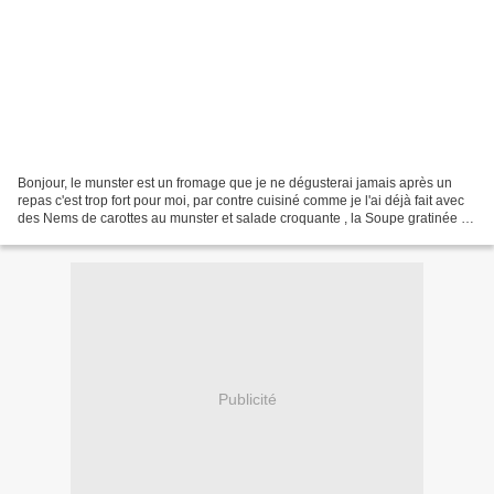
Bonjour, le munster est un fromage que je ne dégusterai jamais après un
repas c'est trop fort pour moi, par contre cuisiné comme je l'ai déjà fait avec
des Nems de carottes au munster et salade croquante , la Soupe gratinée à
l'oignon et au munster ,...
Publicité