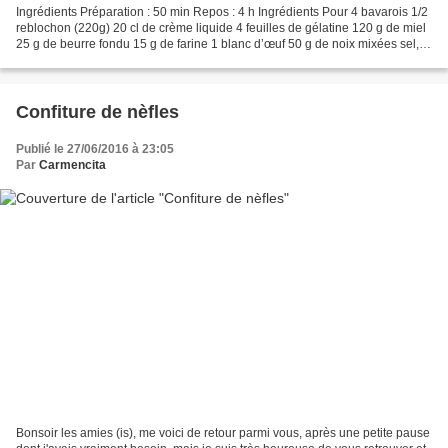
Ingrédients Préparation : 50 min Repos : 4 h Ingrédients Pour 4 bavarois 1/2
reblochon (220g) 20 cl de crème liquide 4 feuilles de gélatine 120 g de miel
25 g de beurre fondu 15 g de farine 1 blanc d’œuf 50 g de noix mixées sel,
poivre Préparation Retirer...
Confiture de nèfles
Publié le 27/06/2016 à 23:05
Par
Carmencita
Bonsoir les amies (is), me voici de retour parmi vous, après une petite pause