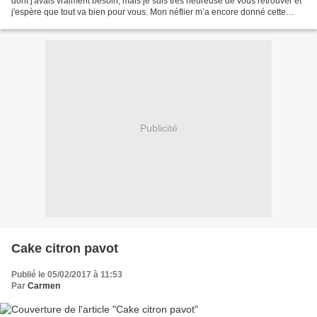
dont j'avais vraiment besoin, mais je suis très heureuse de vous retrouver et
j'espère que tout va bien pour vous. Mon néflier m’a encore donné cette
année de nombreux kilos...
Publicité
Cake citron pavot
Publié le 05/02/2017 à 11:53
Par
Carmen