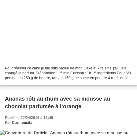
Pour réaliser ce cake je me suis basée de mon Cake aux raisins, j'ai juste
changé le parfum. Préparation : 15 min Cuisson : 1h 15 Ingrédients Pour 6/8
personnes 250 g de beurre, ramolli 150 g de sucre en poudre 4 œufs entiers
370 g de farine 1 sachet...
Ananas rôti au rhum avec sa mousse au
chocolat parfumée à l’orange
Publié le 20/04/2016 à 16:49
Par
Carmencita