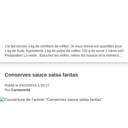
J’ai fait encore 4 kg de confiture de nèfles. Je vous donne les quantités pour
1 kg de fruits. Ingrédients 1 kg de pulpe de nèfles 700 g de sucre 1 citron vert
Préparation La veille : Eplucher les nèfles, retirer les noyaux et la membrane
blanche. Les...
Conserves sauce salsa faritas
Publié le 04/10/2016 à 00:27
Par
Carmencita