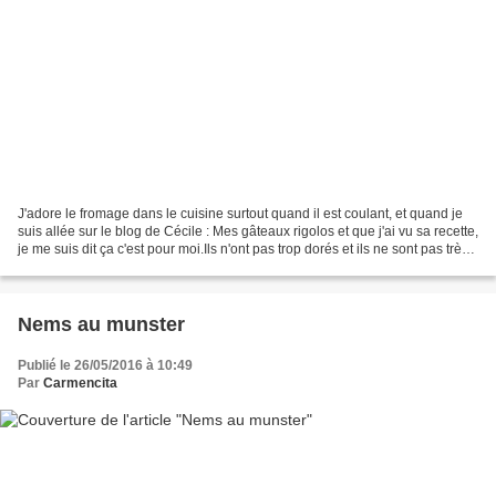
J'adore le fromage dans le cuisine surtout quand il est coulant, et quand je
suis allée sur le blog de Cécile : Mes gâteaux rigolos et que j'ai vu sa recette,
je me suis dit ça c'est pour moi.Ils n'ont pas trop dorés et ils ne sont pas très
jolis, mais...
Nems au munster
Publié le 26/05/2016 à 10:49
Par
Carmencita