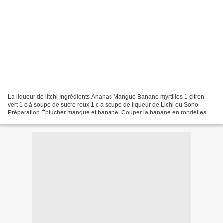
La liqueur de litchi Ingrédients Ananas Mangue Banane myrtilles 1 citron
vert 1 c à soupe de sucre roux 1 c à soupe de liqueur de Lichi ou Soho
Préparation Éplucher mangue et banane. Couper la banane en rondelles et
la mangue en cubes. Peler l'ananas...