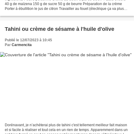
40 g de maïzena 150 g de sucre 50 g de beurre Préparation de la crème
Porter à ébullition le jus de citron Travailler au fouet (électrique ça va plus
vite) les œufs entiers avec...
Tahini ou crème de sésame à l'huile d'olive
Publié le 12/07/2023 à 10:45
Par
Carmencita
Dorénavant, je n’achèterai plus de tahini c'est tellement meilleur fait maison
et si facile à réaliser et tout cela en un rien de temps. Apparemment dans un