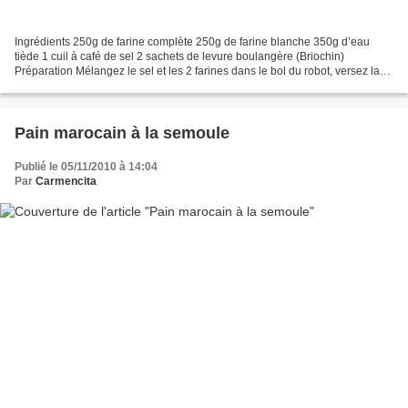
Ingrédients 250g de farine complète 250g de farine blanche 350g d’eau
tiède 1 cuil à café de sel 2 sachets de levure boulangère (Briochin)
Préparation Mélangez le sel et les 2 farines dans le bol du robot, versez la
levure puis l’eau et pétrissez pendant...
Pain marocain à la semoule
Publié le 05/11/2010 à 14:04
Par
Carmencita