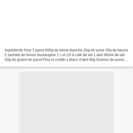
Ingrédients Pour 2 pains 600g de farine blanche 20g de sucre 30g de beurre
2 sachets de levure boulangère 1 c et 1/2 à café de sel 1 œuf 360ml de lait
40g de grains de pavot Pour la croûte 1 blanc d’œuf 40g Graines de pavot
Préparation Faites tiédir le...