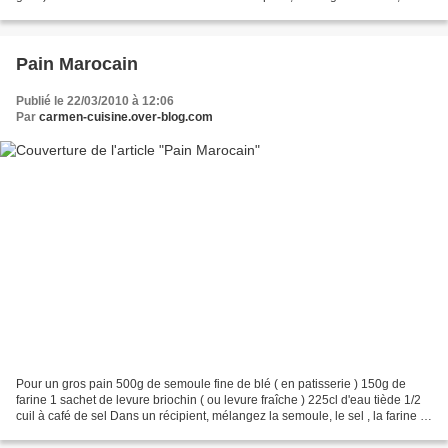
graines de céréales...
Pain Marocain
Publié le 22/03/2010 à 12:06
Par
carmen-cuisine.over-blog.com
Pour un gros pain 500g de semoule fine de blé ( en patisserie ) 150g de
farine 1 sachet de levure briochin ( ou levure fraîche ) 225cl d'eau tiède 1/2
cuil à café de sel Dans un récipient, mélangez la semoule, le sel , la farine et
la levure . Versez...