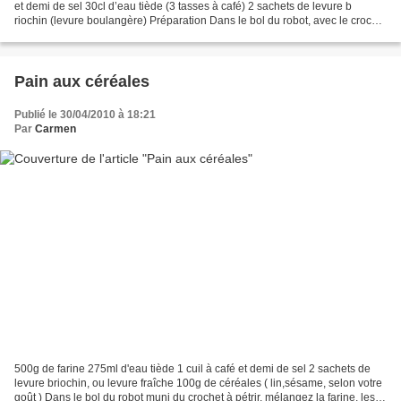
et demi de sel 30cl d’eau tiède (3 tasses à café) 2 sachets de levure b
riochin (levure boulangère) Préparation Dans le bol du robot, avec le crochet
à pétrir, mélangez la farine,...
Pain aux céréales
Publié le 30/04/2010 à 18:21
Par
Carmen
500g de farine 275ml d'eau tiède 1 cuil à café et demi de sel 2 sachets de
levure briochin, ou levure fraîche 100g de céréales ( lin,sésame, selon votre
goût ) Dans le bol du robot muni du crochet à pétrir, mélangez la farine, les