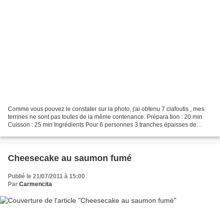
Comme vous pouvez le constater sur la photo, j'ai obtenu 7 clafoutis , mes
terrines ne sont pas toutes de la même contenance. Prépara tion : 20 min
Cuisson : 25 min Ingrédients Pour 6 personnes 3 tranches épaisses de
jambon blanc 100 g de lardons fumés...
Cheesecake au saumon fumé
Publié le 21/07/2011 à 15:00
Par
Carmencita