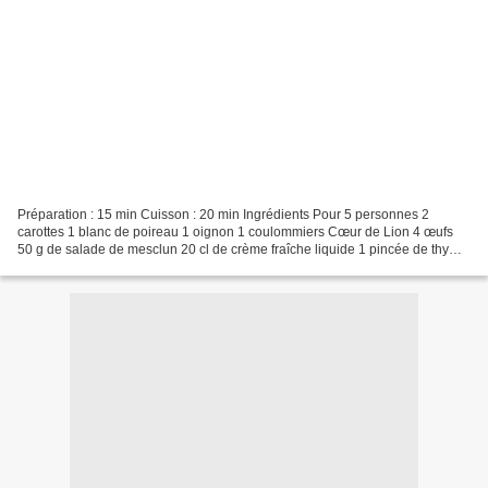
Préparation : 15 min Cuisson : 20 min Ingrédients Pour 5 personnes 2
carottes 1 blanc de poireau 1 oignon 1 coulommiers Cœur de Lion 4 œufs
50 g de salade de mesclun 20 cl de crème fraîche liquide 1 pincée de thym
50 ml de lait Huile d’olive Sel Poivre...