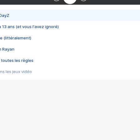
 DayZ
 a 13 ans (et vous l'avez ignoré)
e (littéralement)
im Rayan
 toutes les règles
s les jeux vidéo
us choquant de Rockstar ? - Le scandale BULLY
e plus moche de Steam
du RÊVE tourne au CAUCHEMAR
pendant 8 heures
it… à tort
umiliés par un jeu vidéo