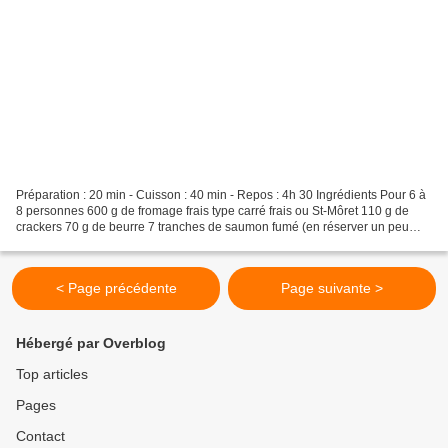
Préparation : 20 min - Cuisson : 40 min - Repos : 4h 30 Ingrédients Pour 6 à
8 personnes 600 g de fromage frais type carré frais ou St-Môret 110 g de
crackers 70 g de beurre 7 tranches de saumon fumé (en réserver un peu
pour la décoration) 6 œufs 6 c...
< Page précédente
Page suivante >
Hébergé par Overblog
Top articles
Pages
Contact