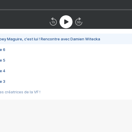
bey Maguire, c'est lui ! Rencontre avec Damien Witecka
e 6
e 5
e 4
e 3
s créatrices de la VF !
e 2
e 1
e Mektoub My Love arrive enfin ! Rencontre avec Shaïn Boumedine et Sal