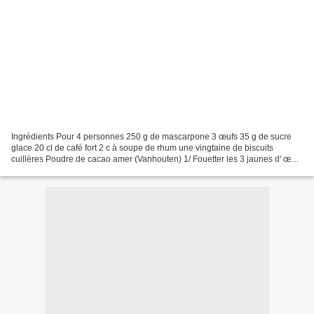
Ingrédients Pour 4 personnes 250 g de mascarpone 3 œufs 35 g de sucre
glace 20 cl de café fort 2 c à soupe de rhum une vingtaine de biscuits
cuillères Poudre de cacao amer (Vanhouten) 1/ Fouetter les 3 jaunes d' œufs
avec le sucre glace jusqu'à ce que...