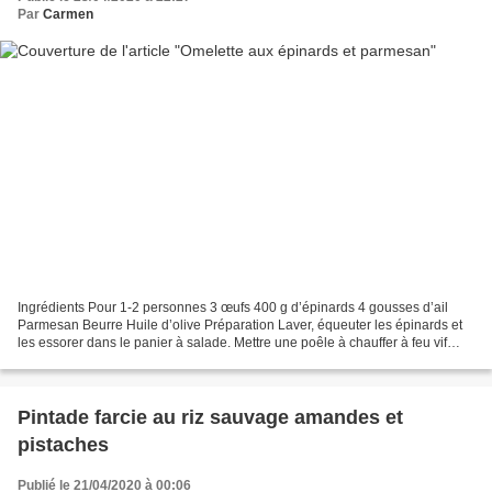
Par
Carmen
Ingrédients Pour 1-2 personnes 3 œufs 400 g d’épinards 4 gousses d’ail
Parmesan Beurre Huile d’olive Préparation Laver, équeuter les épinards et
les essorer dans le panier à salade. Mettre une poêle à chauffer à feu vif
avec une noisette de beurre et...
Pintade farcie au riz sauvage amandes et
pistaches
Publié le 21/04/2020 à 00:06