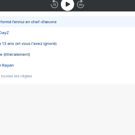
nsformé l’ennui en chef-d’œuvre
 DayZ
 a 13 ans (et vous l'avez ignoré)
e (littéralement)
im Rayan
 toutes les règles
s les jeux vidéo
us choquant de Rockstar ? - Le scandale BULLY
e plus moche de Steam
du RÊVE tourne au CAUCHEMAR
pendant 8 heures