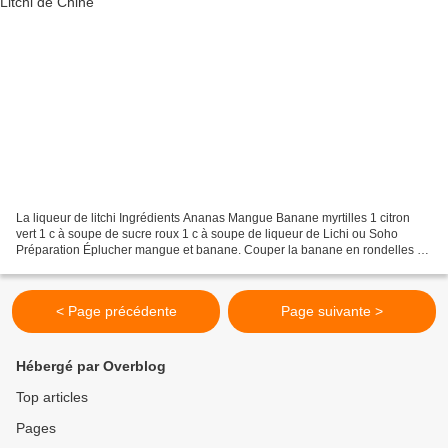
La liqueur de litchi Ingrédients Ananas Mangue Banane myrtilles 1 citron
vert 1 c à soupe de sucre roux 1 c à soupe de liqueur de Lichi ou Soho
Préparation Éplucher mangue et banane. Couper la banane en rondelles et
la mangue en cubes. Peler l'ananas...
< Page précédente
Page suivante >
Hébergé par Overblog
Top articles
Pages