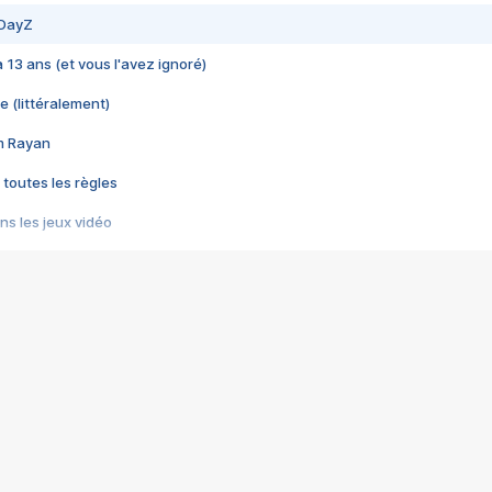
 DayZ
 a 13 ans (et vous l'avez ignoré)
e (littéralement)
im Rayan
 toutes les règles
s les jeux vidéo
us choquant de Rockstar ? - Le scandale BULLY
e plus moche de Steam
du RÊVE tourne au CAUCHEMAR
pendant 8 heures
it… à tort
umiliés par un jeu vidéo