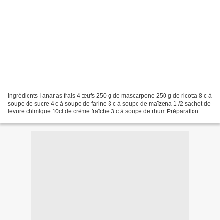
Ingrédients I ananas frais 4 œufs 250 g de mascarpone 250 g de ricotta 8 c à
soupe de sucre 4 c à soupe de farine 3 c à soupe de maïzena 1 /2 sachet de
levure chimique 10cl de crème fraîche 3 c à soupe de rhum Préparation
Peler l'ananas en retirant les...