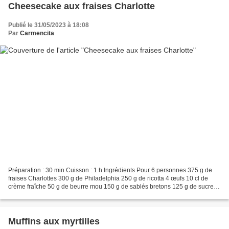
Cheesecake aux fraises Charlotte
Publié le 31/05/2023 à 18:08
Par
Carmencita
Préparation : 30 min Cuisson : 1 h Ingrédients Pour 6 personnes 375 g de
fraises Charlottes 300 g de Philadelphia 250 g de ricotta 4 œufs 10 cl de
crème fraîche 50 g de beurre mou 150 g de sablés bretons 125 g de sucre
en poudre 2 sachets de sucre vanillé...
Muffins aux myrtilles