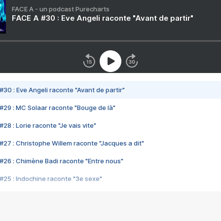
FACE A - un podcast Purecharts
FACE A #30 : Eve Angeli raconte "Avant de partir"
#30 : Eve Angeli raconte "Avant de partir"
#29 : MC Solaar raconte "Bouge de là"
28 : Lorie raconte "Je vais vite"
#27 : Christophe Willem raconte "Jacques a dit"
#26 : Chimène Badi raconte "Entre nous"
#25 : Indochine raconte "3e sexe"
#24 : Zaho raconte "C'est chelou"
#23 : Patrick Bruel raconte "Au café des délices"