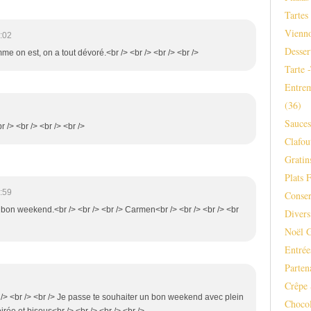
Tartes
Vienno
:02
Desser
e on est, on a tout dévoré.<br /> <br /> <br /> <br />
Tarte 
Entrem
(36)
Sauce
r /> <br /> <br /> <br />
Clafou
Gratins
Plats F
:59
Conser
 bon weekend.<br /> <br /> <br /> Carmen<br /> <br /> <br /> <br
Divers
Noël 
Entrée
Parten
Crêpe 
/> <br /> <br /> Je passe te souhaiter un bon weekend avec plein
Chocol
irée et bisous<br /> <br /> <br /> <br />