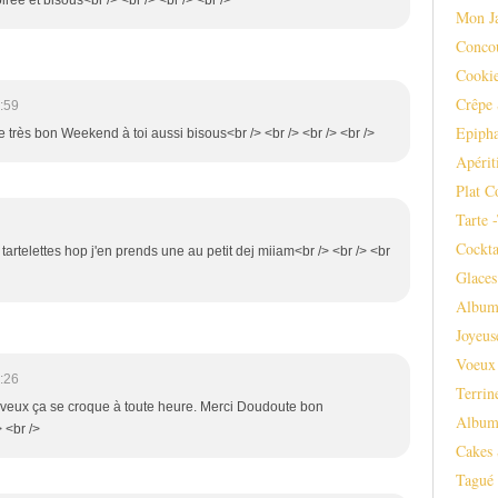
Mon J
Conco
Cooki
Crêpe 
:59
Epipha
e très bon Weekend à toi aussi bisous<br /> <br /> <br /> <br />
Apérit
Plat C
Tarte 
Cockta
 tartelettes hop j'en prends une au petit dej miiam<br /> <br /> <br
Glaces
Album
Joyeus
Voeux
:26
Terrin
u veux ça se croque à toute heure. Merci Doudoute bon
Album
 <br />
Cakes 
Tagué