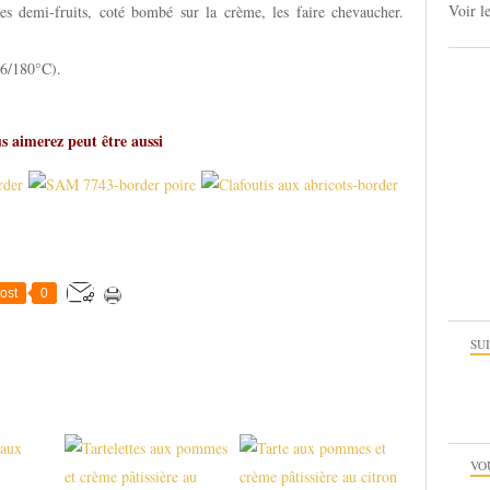
Voir l
les demi-fruits, coté bombé sur la crème, les faire chevaucher.
 6/180°C).
s aimerez peut être aussi
ost
0
SU
VO