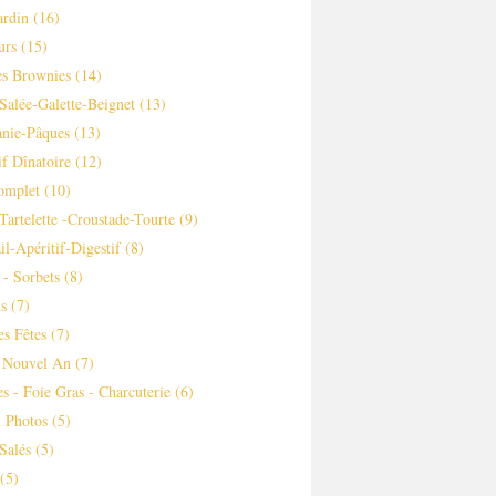
ardin
(16)
urs
(15)
es Brownies
(14)
Salée-Galette-Beignet
(13)
nie-Pâques
(13)
if Dînatoire
(12)
omplet
(10)
-tartelette -croustade-Tourte
(9)
il-Apéritif-Digestif
(8)
 - Sorbets
(8)
s
(7)
es Fêtes
(7)
 Nouvel An
(7)
es - Foie Gras - Charcuterie
(6)
 Photos
(5)
Salés
(5)
(5)