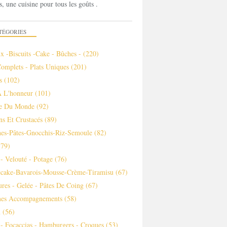
s, une cuisine pour tous les goûts .
TÉGORIES
x -biscuits -cake - Bûches -
(220)
Complets - Plats Uniques
(201)
s
(102)
À L'honneur
(101)
ne Du Monde
(92)
ns Et Crustacés
(89)
es-Pâtes-Gnocchis-Riz-Semoule
(82)
79)
- Velouté - Potage
(76)
ecake-Bavarois-Mousse-Crème-Tiramisu
(67)
ures - Gelée - Pâtes De Coing
(67)
es Accompagnements
(58)
m
(56)
 - Focaccias - Hamburgers - Croques
(53)