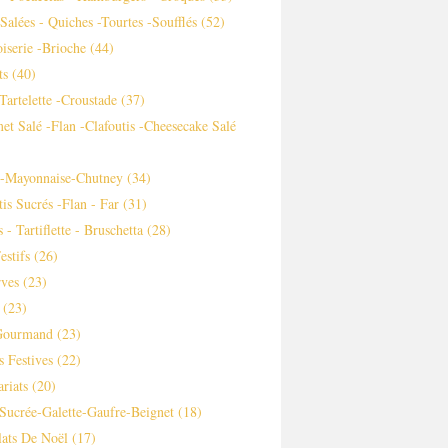
 Salées - Quiches -tourtes -soufflés
(52)
iserie -brioche
(44)
ts
(40)
-tartelette -croustade
(37)
et Salé -flan -clafoutis -cheesecake Salé
s-Mayonnaise-Chutney
(34)
tis Sucrés -flan - Far
(31)
 - Tartiflette - Bruschetta
(28)
estifs
(26)
ves
(23)
(23)
Gourmand
(23)
s Festives
(22)
ariats
(20)
Sucrée-Galette-Gaufre-Beignet
(18)
ats De Noël
(17)