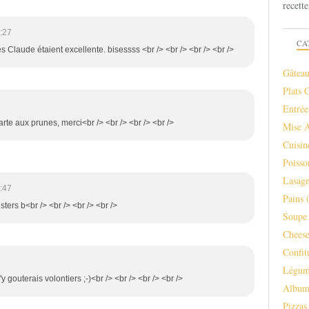
recette
:27
CA
es Claude étaient excellente. bisessss <br /> <br /> <br /> <br />
Gâteau
Plats 
Entrée
tarte aux prunes, merci<br /> <br /> <br /> <br />
Mise 
Cuisi
Poisso
Lasagn
:47
Pains
(
sters b<br /> <br /> <br /> <br />
Soupe 
Chees
Confit
Légum
'y gouterais volontiers ;-)<br /> <br /> <br /> <br />
Albu
Pizzas