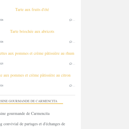
Tarte aux fruits d'été
026
…
Tarte briochée aux abricots
026
…
lettes aux pommes et crème pâtissière au rhum
025
…
te aux pommes et crème pâtissière au citron
024
…
ISINE GOURMANDE DE CARMENCITA
g convivial de partages et d'échanges de