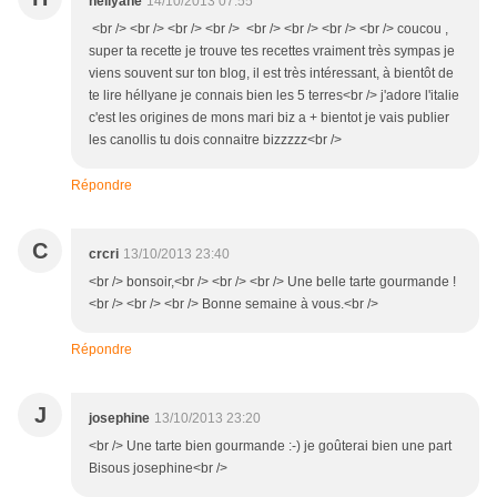
hellyane
14/10/2013 07:55
<br /> <br /> <br /> <br /> <br /> <br /> <br /> <br /> coucou ,
super ta recette je trouve tes recettes vraiment très sympas je
viens souvent sur ton blog, il est très intéressant, à bientôt de
te lire héllyane je connais bien les 5 terres<br /> j'adore l'italie
c'est les origines de mons mari biz a + bientot je vais publier
les canollis tu dois connaitre bizzzzz<br />
Répondre
C
crcri
13/10/2013 23:40
<br /> bonsoir,<br /> <br /> <br /> Une belle tarte gourmande !
<br /> <br /> <br /> Bonne semaine à vous.<br />
Répondre
J
josephine
13/10/2013 23:20
<br /> Une tarte bien gourmande :-) je goûterai bien une part
Bisous josephine<br />