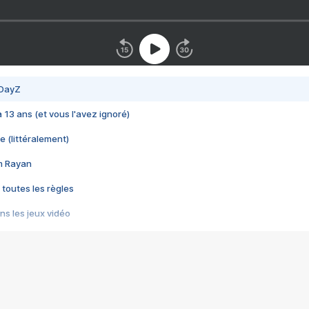
 DayZ
 a 13 ans (et vous l'avez ignoré)
e (littéralement)
im Rayan
 toutes les règles
s les jeux vidéo
us choquant de Rockstar ? - Le scandale BULLY
e plus moche de Steam
du RÊVE tourne au CAUCHEMAR