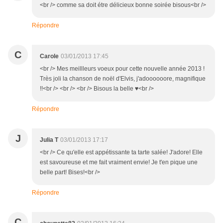
<br /> comme sa doit étre délicieux bonne soirée bisous<br />
Répondre
C
Carole
03/01/2013 17:45
<br /> Mes meillleurs voeux pour cette nouvelle année 2013 !
Très joli la chanson de noël d'Elvis, j'adoooooore, magnifique
!!<br /> <br /> <br /> Bisous la belle ♥<br />
Répondre
J
Julia T
03/01/2013 17:17
<br /> Ce qu'elle est appétissante ta tarte salée! J'adore! Elle
est savoureuse et me fait vraiment envie! Je t'en pique une
belle part! Bises!<br />
Répondre
C