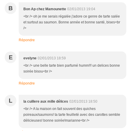
B
Bon Ap chez Mamounette
02/01/2013 19:04
<br /> oh je me serais régalée j'adore ce genre de tarte salée
et surtout au saumon. Bonne année et bonne santé, bises<br
/>
Répondre
E
evelyne
02/01/2013 18:59
<br /> une belle tarte bien parfumé humm!!! un delices bonne
soirée bisou<br />
Répondre
L
la cuillere aux mille délices
02/01/2013 18:50
<br /> A la maison on fait souvent des quiches
poireaux/saumons! ta tarte feuilleté avec des carottes semble
délicieuses! bonne soirée!marianne<br />