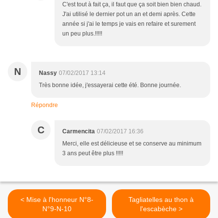
C'est tout à fait ça, il faut que ça soit bien bien chaud.
J'ai utilisé le dernier pot un an et demi après. Cette
année si j'ai le temps je vais en refaire et surement
un peu plus.!!!!!
N
Nassy
07/02/2017 13:14
Très bonne idée, j'essayerai cette été. Bonne journée.
Répondre
C
Carmencita
07/02/2017 16:36
Merci, elle est délicieuse et se conserve au minimum
3 ans peut être plus !!!!!
< Mise à l'honneur N°8-
Tagliatelles au thon à
N°9-N-10
l'escabèche >