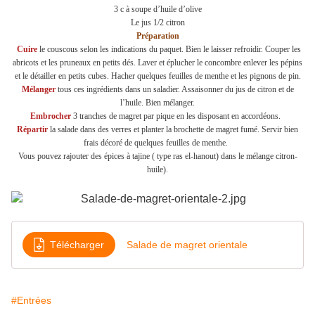
3 c à soupe d’huile d’olive
Le jus 1/2 citron
Préparation
Cuire
le couscous selon les indications du paquet. Bien le laisser refroidir. Couper les
abricots et les pruneaux en petits dés. Laver et éplucher le concombre enlever les pépins
et le détailler en petits cubes. Hacher quelques feuilles de menthe et les pignons de pin.
Mélanger
tous ces ingrédients dans un saladier. Assaisonner du jus de citron et de
l’huile. Bien mélanger.
Embrocher
3 tranches de magret par pique en les disposant en accordéons.
Répartir
la salade dans des verres et planter la brochette de magret fumé. Servir bien
frais décoré de quelques feuilles de menthe.
Vous pouvez rajouter des épices à tajine ( type ras el-hanout) dans le mélange citron-
huile).
Télécharger
Salade de magret orientale
#Entrées