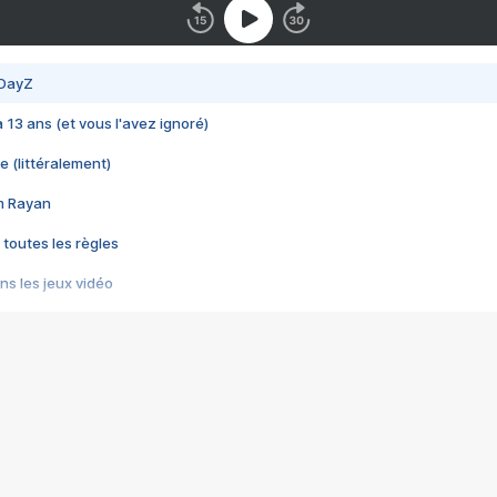
 DayZ
 a 13 ans (et vous l'avez ignoré)
e (littéralement)
im Rayan
 toutes les règles
s les jeux vidéo
us choquant de Rockstar ? - Le scandale BULLY
e plus moche de Steam
du RÊVE tourne au CAUCHEMAR
pendant 8 heures
it… à tort