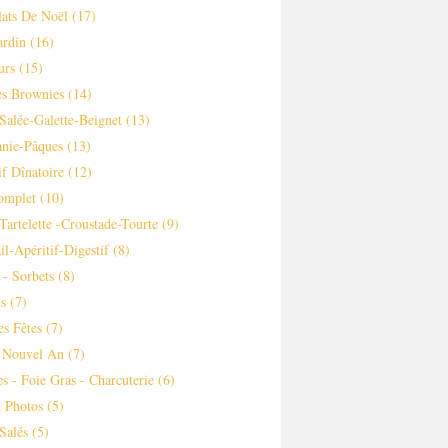
ats De Noël
(17)
ardin
(16)
urs
(15)
es Brownies
(14)
Salée-Galette-Beignet
(13)
nie-Pâques
(13)
if Dînatoire
(12)
omplet
(10)
-tartelette -croustade-Tourte
(9)
il-Apéritif-Digestif
(8)
 - Sorbets
(8)
s
(7)
es Fêtes
(7)
 Nouvel An
(7)
es - Foie Gras - Charcuterie
(6)
 Photos
(5)
Salés
(5)