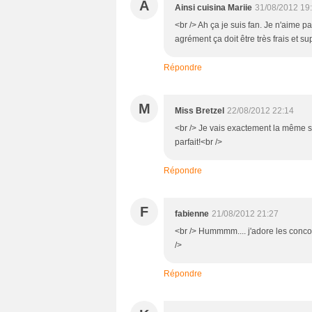
A
Ainsi cuisina Mariie
31/08/2012 19
<br /> Ah ça je suis fan. Je n'aime 
agrément ça doit être très frais et su
Répondre
M
Miss Bretzel
22/08/2012 22:14
<br /> Je vais exactement la même sa
parfait!<br />
Répondre
F
fabienne
21/08/2012 21:27
<br /> Hummmm.... j'adore les concomb
/>
Répondre