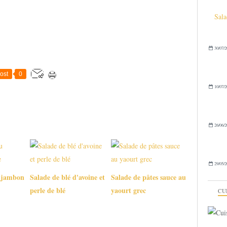
Sala
30/07/2
ost
0
10/07/2
26/06/2
29/05/2
u jambon
Salade de blé d'avoine et
Salade de pâtes sauce au
perle de blé
yaourt grec
CU