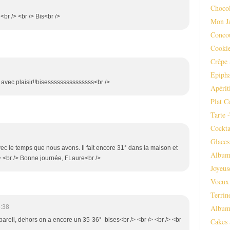
Chocol
 <br /> <br /> Bis<br />
Mon J
Conco
Cooki
Crêpe 
Epipha
i avec plaisir!!bisesssssssssssssss<br />
Apérit
Plat C
Tarte 
Cockta
Glaces
ec le temps que nous avons. Il fait encore 31° dans la maison et
Album
/> <br /> Bonne journée, FLaure<br />
Joyeus
Voeux
Terrin
Album
:38
 pareil, dehors on a encore un 35-36° bises<br /> <br /> <br /> <br
Cakes 