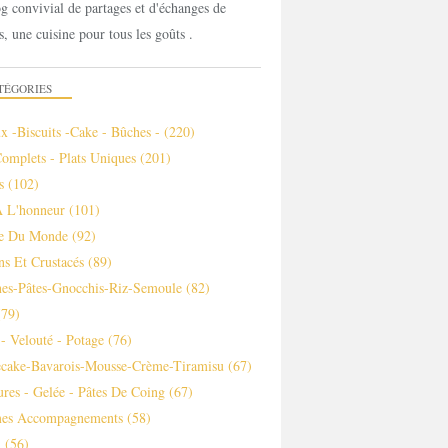
g convivial de partages et d'échanges de
s, une cuisine pour tous les goûts .
TÉGORIES
x -biscuits -cake - Bûches -
(220)
Complets - Plats Uniques
(201)
s
(102)
À L'honneur
(101)
ne Du Monde
(92)
ns Et Crustacés
(89)
es-Pâtes-Gnocchis-Riz-Semoule
(82)
79)
- Velouté - Potage
(76)
ecake-Bavarois-Mousse-Crème-Tiramisu
(67)
ures - Gelée - Pâtes De Coing
(67)
es Accompagnements
(58)
m
(56)