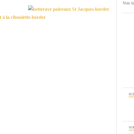
Voir l
SU
VO