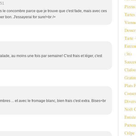
:51
Pizzas
pas le concombre parce que je trouve que c'est fade, mais avec ces
Tartes
per bon. J'essayerai for sure!<br />
Vienno
Desser
Tarte 
Entrem
(36)
lade, au moins une fois par semaine! C'est frais et léger, c'est
Sauce
Clafou
Gratins
Plats F
Conser
Divers
res ... et avec le fromage blanc, bien frais c'est extra. Bises<br
Noël 
Entrée
Parten
Crêpe 