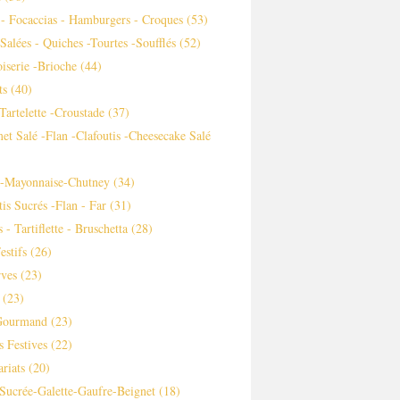
 - Focaccias - Hamburgers - Croques
(53)
 Salées - Quiches -tourtes -soufflés
(52)
iserie -brioche
(44)
ts
(40)
-tartelette -croustade
(37)
et Salé -flan -clafoutis -cheesecake Salé
s-Mayonnaise-Chutney
(34)
tis Sucrés -flan - Far
(31)
 - Tartiflette - Bruschetta
(28)
estifs
(26)
ves
(23)
(23)
Gourmand
(23)
s Festives
(22)
ariats
(20)
Sucrée-Galette-Gaufre-Beignet
(18)