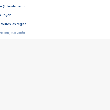
e (littéralement)
im Rayan
 toutes les règles
s les jeux vidéo
us choquant de Rockstar ? - Le scandale BULLY
e plus moche de Steam
du RÊVE tourne au CAUCHEMAR
pendant 8 heures
it… à tort
umiliés par un jeu vidéo
ire - Final Fantasy 8
ti un empire - Age of Empires