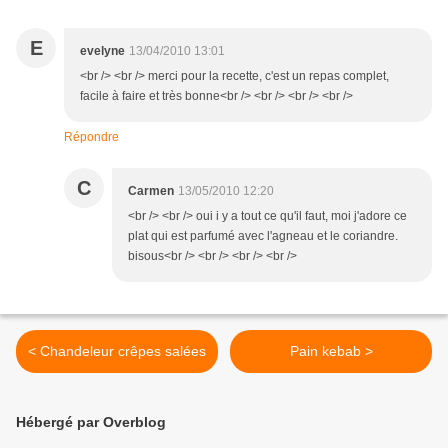
E
evelyne
13/04/2010 13:01
<br /> <br /> merci pour la recette, c'est un repas complet,
facile à faire et très bonne<br /> <br /> <br /> <br />
Répondre
C
Carmen
13/05/2010 12:20
<br /> <br /> oui i y a tout ce qu'il faut, moi j'adore ce
plat qui est parfumé avec l'agneau et le coriandre.
bisous<br /> <br /> <br /> <br />
< Chandeleur crêpes salées
Pain kebab >
Hébergé par Overblog