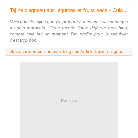
Tajine d'agneau aux légumes et fruits secs - Cuisine gourmande de Carmencita
Voici donc le tajine que j'ai préparé à mes amis accompagné
du pain marocain . Cette recette figure déjà sur mon blog,
comme cela fait un moment, j'en profite pour la republier
c'est trop bon...
https://carmen-cuisine.over-blog.com/article-tajine-d-agneau-aux-legumes-et-fruits-secs-77195312.html
Publicité