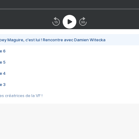
bey Maguire, c'est lui ! Rencontre avec Damien Witecka
e 6
e 5
e 4
e 3
s créatrices de la VF !
e 2
e 1
e Mektoub My Love arrive enfin ! Rencontre avec Shaïn Boumedine et Sal