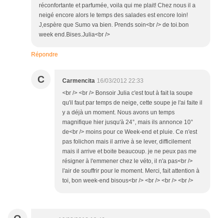
réconfortante et parfumée, voila qui me plait! Chez nous il a
neigé encore alors le temps des salades est encore loin!
J,espère que Sumo va bien. Prends soin<br /> de toi.bon
week end.Bises.Julia<br />
Répondre
C
Carmencita
16/03/2012 22:33
<br /> <br /> Bonsoir Julia c'est tout à fait la soupe
qu'il faut par temps de neige, cette soupe je l'ai faite il
y a déjà un moment. Nous avons un temps
magnifique hier jusqu'à 24°, mais ils annonce 10°
de<br /> moins pour ce Week-end et pluie. Ce n'est
pas folichon mais il arrive à se lever, difficilement
mais il arrive et boite beaucoup. je ne peux pas me
résigner à l'emmener chez le véto, il n'a pas<br />
l'air de souffrir pour le moment. Merci, fait attention à
toi, bon week-end bisous<br /> <br /> <br /> <br />