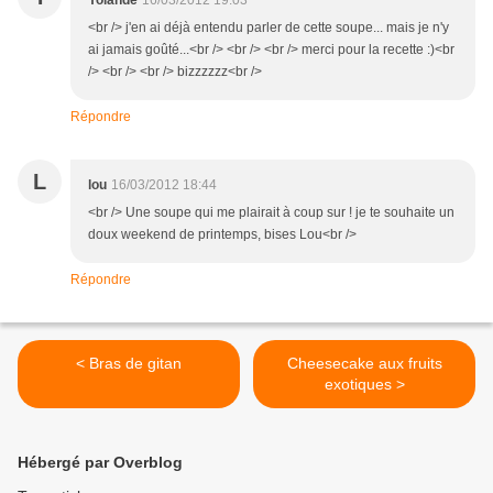
Yolande
16/03/2012 19:03
<br /> j'en ai déjà entendu parler de cette soupe... mais je n'y
ai jamais goûté...<br /> <br /> <br /> merci pour la recette :)<br
/> <br /> <br /> bizzzzzz<br />
Répondre
L
lou
16/03/2012 18:44
<br /> Une soupe qui me plairait à coup sur ! je te souhaite un
doux weekend de printemps, bises Lou<br />
Répondre
< Bras de gitan
Cheesecake aux fruits
exotiques >
Hébergé par Overblog