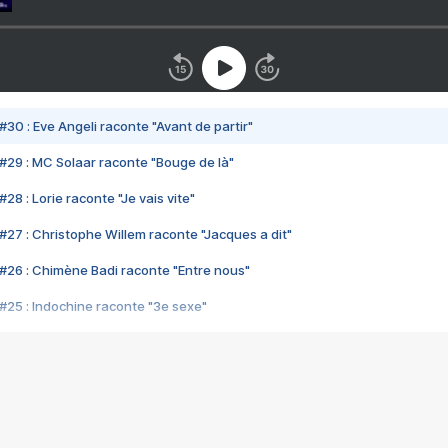
#30 : Eve Angeli raconte "Avant de partir"
#29 : MC Solaar raconte "Bouge de là"
28 : Lorie raconte "Je vais vite"
#27 : Christophe Willem raconte "Jacques a dit"
#26 : Chimène Badi raconte "Entre nous"
#25 : Indochine raconte "3e sexe"
#24 : Zaho raconte "C'est chelou"
#23 : Patrick Bruel raconte "Au café des délices"
#22 : Kyo raconte "Le chemin"