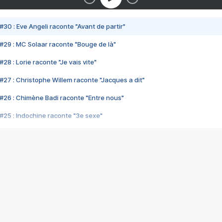
#30 : Eve Angeli raconte "Avant de partir"
#29 : MC Solaar raconte "Bouge de là"
28 : Lorie raconte "Je vais vite"
#27 : Christophe Willem raconte "Jacques a dit"
#26 : Chimène Badi raconte "Entre nous"
#25 : Indochine raconte "3e sexe"
#24 : Zaho raconte "C'est chelou"
#23 : Patrick Bruel raconte "Au café des délices"
#22 : Kyo raconte "Le chemin"
#21 : Nolwenn Leroy raconte "Cassé"
#20 : Patrick Hernandez raconte "Born to be alive"