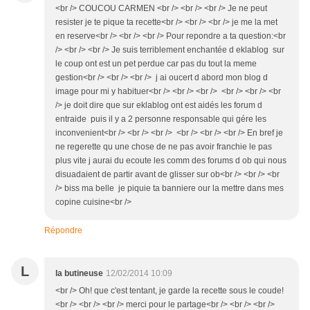
<br /> COUCOU CARMEN <br /> <br /> <br /> Je ne peut
resister je te pique ta recette<br /> <br /> <br /> je me la met
en reserve<br /> <br /> <br /> Pour repondre a ta question:<br
/> <br /> <br /> Je suis terriblement enchantée d eklablog sur
le coup ont est un pet perdue car pas du tout la meme
gestion<br /> <br /> <br /> j ai oucert d abord mon blog d
image pour mi y habituer<br /> <br /> <br /> <br /> <br /> <br
/> je doit dire que sur eklablog ont est aidés les forum d
entraide puis il y a 2 personne responsable qui gére les
inconvenient<br /> <br /> <br /> <br /> <br /> <br /> En bref je
ne regerette qu une chose de ne pas avoir franchie le pas
plus vite j aurai du ecoute les comm des forums d ob qui nous
disuadaient de partir avant de glisser sur ob<br /> <br /> <br
/> biss ma belle je piquie ta banniere our la mettre dans mes
copine cuisine<br />
Répondre
L
la butineuse
12/02/2014 10:09
<br /> Oh! que c'est tentant, je garde la recette sous le coude!
<br /> <br /> <br /> merci pour le partage<br /> <br /> <br />