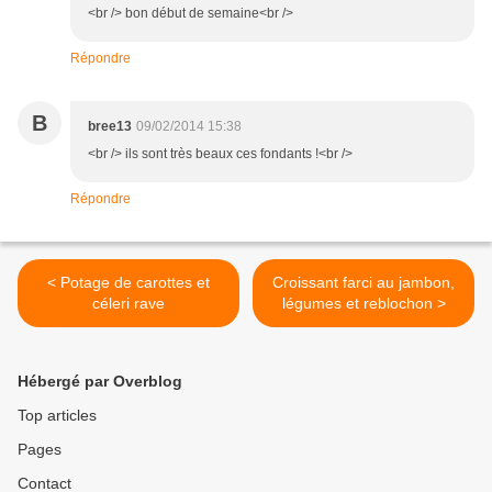
<br /> bon début de semaine<br />
Répondre
B
bree13
09/02/2014 15:38
<br /> ils sont très beaux ces fondants !<br />
Répondre
< Potage de carottes et
Croissant farci au jambon,
céleri rave
légumes et reblochon >
Hébergé par Overblog
Top articles
Pages
Contact