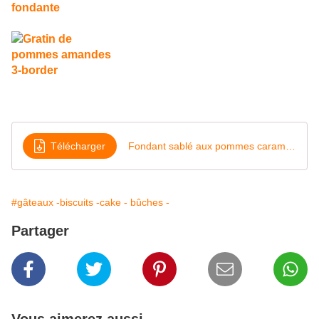
Télécharger
Fondant sablé aux pommes caramélisées
#gâteaux -biscuits -cake - bûches -
Partager