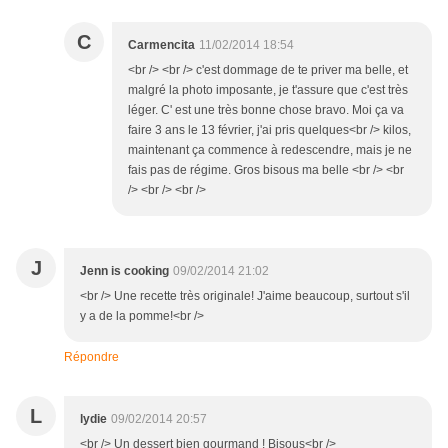
C
Carmencita
11/02/2014 18:54
<br /> <br /> c'est dommage de te priver ma belle, et
malgré la photo imposante, je t'assure que c'est très
léger. C' est une très bonne chose bravo. Moi ça va
faire 3 ans le 13 février, j'ai pris quelques<br /> kilos,
maintenant ça commence à redescendre, mais je ne
fais pas de régime. Gros bisous ma belle <br /> <br
/> <br /> <br />
J
Jenn is cooking
09/02/2014 21:02
<br /> Une recette très originale! J'aime beaucoup, surtout s'il
y a de la pomme!<br />
Répondre
L
lydie
09/02/2014 20:57
<br /> Un dessert bien gourmand ! Bisous<br />