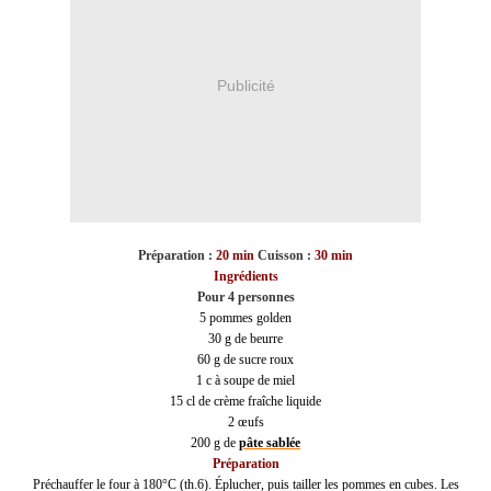
Publicité
Préparation :
20 min
Cuisson :
30 min
Ingrédients
Pour 4 personnes
5 pommes golden
30 g de beurre
60 g de sucre roux
1 c à soupe de miel
15 cl de crème fraîche liquide
2 œufs
200 g de
pâte sablée
Préparation
Préchauffer le four à 180°C (th.6). Éplucher, puis tailler les pommes en cubes. Les