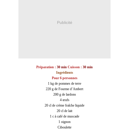
Publicité
Préparation :
30 min
Cuisson :
30 min
Ingrédients
Pour 6 personnes
1 kg de pommes de terre
220 g de Fourme d’Ambert
200 g de lardons
4 œufs
20 cl de crème fraîche liquide
20 cl de lait
1 c à café de muscade
1 oignon
Ciboulette