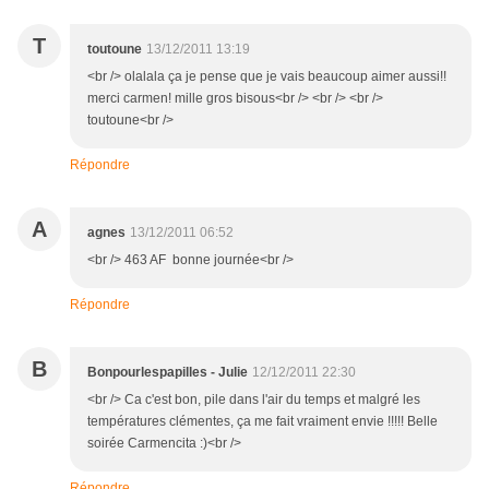
T
toutoune
13/12/2011 13:19
<br /> olalala ça je pense que je vais beaucoup aimer aussi!!
merci carmen! mille gros bisous<br /> <br /> <br />
toutoune<br />
Répondre
A
agnes
13/12/2011 06:52
<br /> 463 AF bonne journée<br />
Répondre
B
Bonpourlespapilles - Julie
12/12/2011 22:30
<br /> Ca c'est bon, pile dans l'air du temps et malgré les
températures clémentes, ça me fait vraiment envie !!!!! Belle
soirée Carmencita :)<br />
Répondre