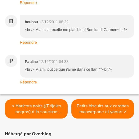
Répondre
B
boubou
12/12/2011 08:22
<br /> Mialm ta recette me plait bien! Bon lundi Carmen<br />
Répondre
P
Pauline
12/12/2011 04:38
<br /> Miam, tout ce que j'aime dans ce flan ^^<br />
Répondre
< Haricots noirs ((Frijoles
Petits biscuits aux carottes
negros) à la saucisse
mascarpone et yaourt >
toulousaine et saucisse
Morteau
Hébergé par Overblog