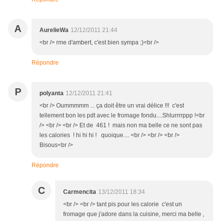
A
AurelieWa
12/12/2011 21:44
<br /> rme d'ambert, c'est bien sympa ;)<br />
Répondre
P
polyanta
12/12/2011 21:41
<br /> Oummmmm ... ça doit être un vrai délice !!! c'est
tellement bon les pdt avec le fromage fondu....Shlurrrrppp !<br
/> <br /> <br /> Et de 461 ! mais non ma belle ce ne sont pas
les calories ! hi hi hi ! quoique.... <br /> <br /> <br />
Bisous<br />
Répondre
C
Carmencita
13/12/2011 18:34
<br /> <br /> tant pis pour les calorie c'est un
fromage que j'adore dans la cuisine, merci ma belle ,