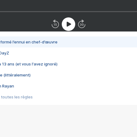
nsformé l’ennui en chef-d’œuvre
 DayZ
 a 13 ans (et vous l'avez ignoré)
e (littéralement)
im Rayan
 toutes les règles
s les jeux vidéo
us choquant de Rockstar ? - Le scandale BULLY
e plus moche de Steam