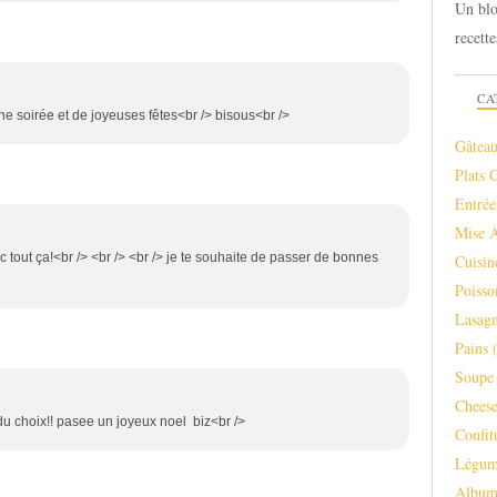
Un blo
recette
CA
ne soirée et de joyeuses fêtes<br /> bisous<br />
Gâteau
Plats 
Entrée
Mise 
9
c tout ça!<br /> <br /> <br /> je te souhaite de passer de bonnes
Cuisi
Poisso
Lasagn
Pains
(
Soupe 
Chees
u choix!! pasee un joyeux noel biz<br />
Confit
Légum
Albu