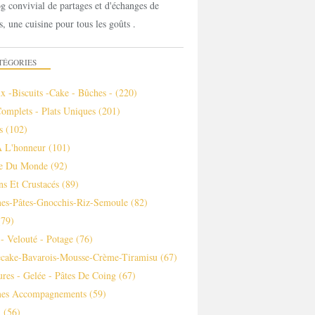
g convivial de partages et d'échanges de
s, une cuisine pour tous les goûts .
TÉGORIES
x -biscuits -cake - Bûches -
(220)
Complets - Plats Uniques
(201)
s
(102)
À L'honneur
(101)
ne Du Monde
(92)
ns Et Crustacés
(89)
es-Pâtes-Gnocchis-Riz-Semoule
(82)
79)
- Velouté - Potage
(76)
ecake-Bavarois-Mousse-Crème-Tiramisu
(67)
ures - Gelée - Pâtes De Coing
(67)
es Accompagnements
(59)
m
(56)