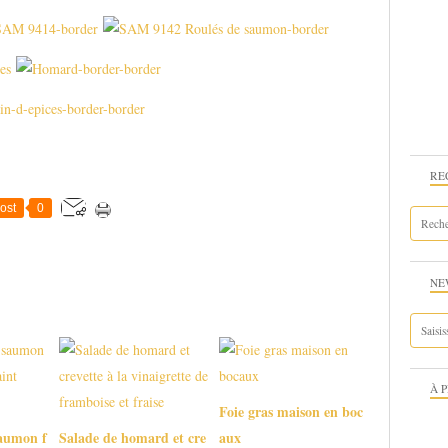
RE
ost
0
NE
À 
Foie gras maison en boc
saumon f
Salade de homard et cre
aux