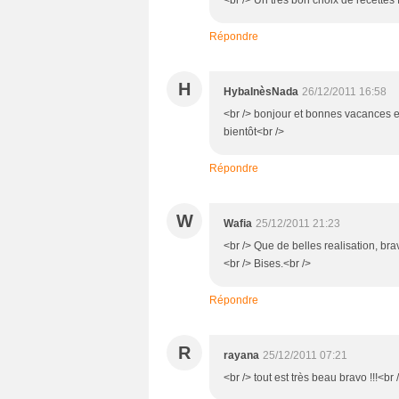
Répondre
H
HybaInèsNada
26/12/2011 16:58
<br /> bonjour et bonnes vacances 
bientôt<br />
Répondre
W
Wafia
25/12/2011 21:23
<br /> Que de belles realisation, bra
<br /> Bises.<br />
Répondre
R
rayana
25/12/2011 07:21
<br /> tout est très beau bravo !!!<br 