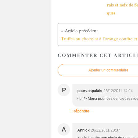
rais et noix de S
ques
COMMENTER CET ARTICL
Ajouter un commentaire
P
pourvospalais
28/12/2011 14:04
<br /> Merci pour ces délicieuses idé
Répondre
A
Annick
26/12/2011 20:37
<br /> Un très bon choix de recettes f