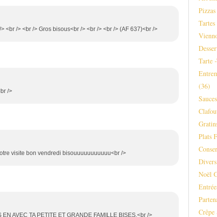
Pizzas
Tartes
> <br /> <br /> Gros bisous<br /> <br /> <br /> (AF 637)<br />
Vienno
Desser
Tarte 
Entrem
(36)
br />
Sauce
Clafou
Gratins
Plats F
Conser
 votre visite bon vendredi bisouuuuuuuuuuu<br />
Divers
Noël 
Entrée
Parten
Crêpe 
 EN AVEC TA PETITE ET GRANDE FAMILLE BISES.<br />