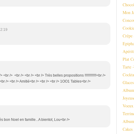
Chocol
Mon J
Conco
Cooki
12:19
Crêpe 
Epipha
Apérit
Plat C
Tarte 
Cockta
 /> <br /> <br /> <br /> <br /> Très belles propositions !!!!!!!!!!!!!<br />
 /> <br /> <br /> Amitié<br /> <br /> <br /> 1OO1 Tables<br />
Glaces
Album
Joyeus
Voeux
Terrin
és bon Noel en famille...A bientot, Lou<br />
Album
Cakes 