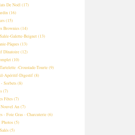
ats De Noël
(17)
ardin
(16)
urs
(15)
es Brownies
(14)
Salée-Galette-Beignet
(13)
nie-Pâques
(13)
if Dînatoire
(12)
omplet
(10)
-tartelette -croustade-Tourte
(9)
il-Apéritif-Digestif
(8)
 - Sorbets
(8)
s
(7)
es Fêtes
(7)
 Nouvel An
(7)
es - Foie Gras - Charcuterie
(6)
 Photos
(5)
Salés
(5)