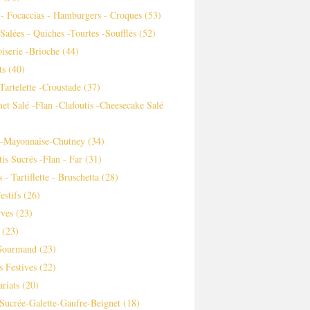
 - Focaccias - Hamburgers - Croques
(53)
 Salées - Quiches -tourtes -soufflés
(52)
iserie -brioche
(44)
ts
(40)
-tartelette -croustade
(37)
et Salé -flan -clafoutis -cheesecake Salé
s-Mayonnaise-Chutney
(34)
tis Sucrés -flan - Far
(31)
 - Tartiflette - Bruschetta
(28)
estifs
(26)
ves
(23)
(23)
Gourmand
(23)
s Festives
(22)
ariats
(20)
Sucrée-Galette-Gaufre-Beignet
(18)