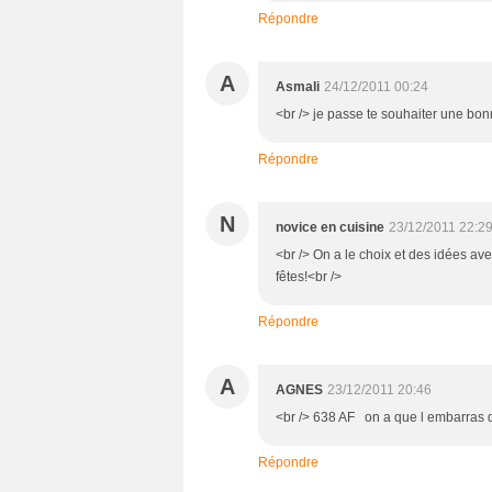
Répondre
A
Asmali
24/12/2011 00:24
<br /> je passe te souhaiter une bon
Répondre
N
novice en cuisine
23/12/2011 22:2
<br /> On a le choix et des idées ave
fêtes!<br />
Répondre
A
AGNES
23/12/2011 20:46
<br /> 638 AF on a que l embarras d
Répondre