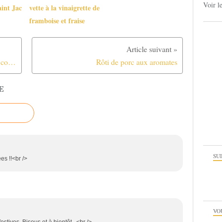
Voir l
aint Jac
vette à la vinaigrette de
framboise et fraise
Truffes au chocolat à l'orange confite et cointreau
Rôti de porc aux aromates
E
SU
es !!<br />
VO
estives. Bisous et à bientôt...<br />