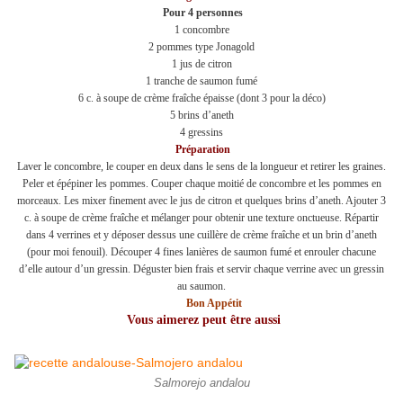
Pour 4 personnes
1 concombre
2 pommes type Jonagold
1 jus de citron
1 tranche de saumon fumé
6 c. à soupe de crème fraîche épaisse (dont 3 pour la déco)
5 brins d’aneth
4 gressins
Préparation
Laver le concombre, le couper en deux dans le sens de la longueur et retirer les graines.
Peler et épépiner les pommes. Couper chaque moitié de concombre et les pommes en
morceaux. Les mixer finement avec le jus de citron et quelques brins d’aneth. Ajouter 3
c. à soupe de crème fraîche et mélanger pour obtenir une texture onctueuse. Répartir
dans 4 verrines et y déposer dessus une cuillère de crème fraîche et un brin d’aneth
(pour moi fenouil). Découper 4 fines lanières de saumon fumé et enrouler chacune
d’elle autour d’un gressin. Déguster bien frais et servir chaque verrine avec un gressin
au saumon.
Bon Appétit
Vous aimerez peut être aussi
Salmorejo andalou