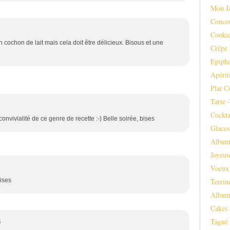
Mon J
Conco
Cooki
n cochon de lait mais cela doit être délicieux. Bisous et une
Crêpe 
Epipha
Apérit
Plat C
Tarte 
Cockta
onvivialité de ce genre de recette :-) Belle soirée, bises
Glaces
Album
Joyeus
Voeux
Terrin
ises
Album
Cakes 
Tagué
5