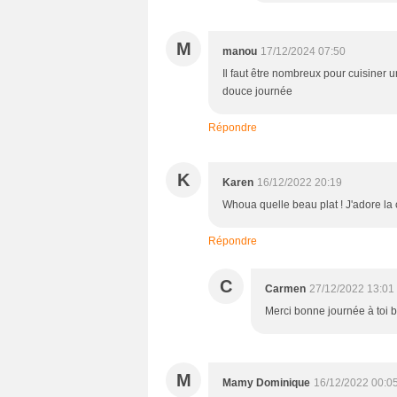
M
manou
17/12/2024 07:50
Il faut être nombreux pour cuisiner u
douce journée
Répondre
K
Karen
16/12/2022 20:19
Whoua quelle beau plat ! J'adore la c
Répondre
C
Carmen
27/12/2022 13:01
Merci bonne journée à toi b
M
Mamy Dominique
16/12/2022 00:0