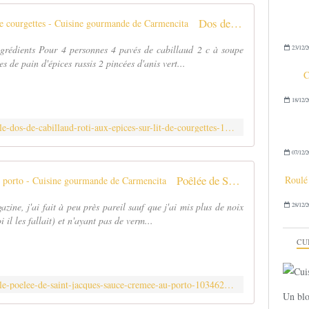
Dos de cabillaud rôti aux épices sur lit de courgettes - Cuisine gourmande de Carmencita
grédients Pour 4 personnes 4 pavés de cabillaud 2 c à soupe
23/12/2
s de pain d'épices rassis 2 pincées d'anis vert...
C
18/12/2
http://carmen-cuisine.over-blog.com/article-dos-de-cabillaud-roti-aux-epices-sur-lit-de-courgettes-122194964.html
07/12/2
Poêlée de Saint-Jacques sauce crémée au porto - Cuisine gourmande de Carmencita
Roulé 
azine, j'ai fait à peu près pareil sauf que j'ai mis plus de noix
28/12/2
il les fallait) et n'ayant pas de verm...
CU
http://carmen-cuisine.over-blog.com/article-poelee-de-saint-jacques-sauce-cremee-au-porto-103462948.html
Un blo