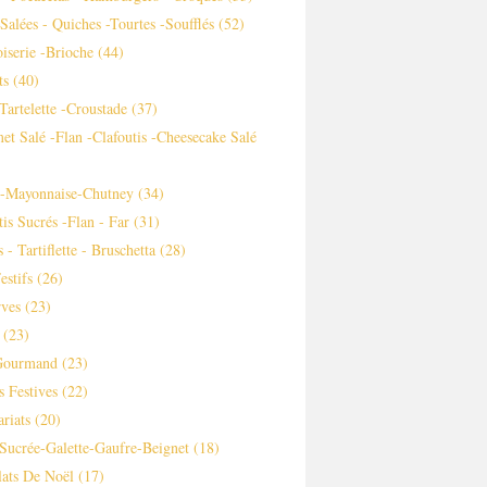
 Salées - Quiches -tourtes -soufflés
(52)
iserie -brioche
(44)
ts
(40)
-tartelette -croustade
(37)
et Salé -flan -clafoutis -cheesecake Salé
s-Mayonnaise-Chutney
(34)
tis Sucrés -flan - Far
(31)
 - Tartiflette - Bruschetta
(28)
estifs
(26)
ves
(23)
(23)
Gourmand
(23)
s Festives
(22)
ariats
(20)
Sucrée-Galette-Gaufre-Beignet
(18)
ats De Noël
(17)