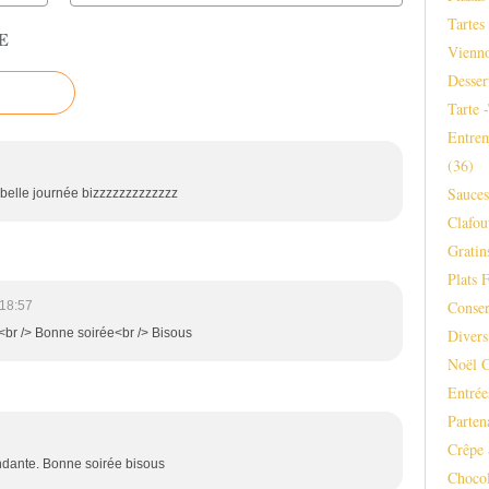
Tartes
E
Vienno
Desser
Tarte 
Entrem
(36)
Sauce
 belle journée bizzzzzzzzzzzzz
Clafou
Gratins
Plats F
Conser
18:57
Divers
n<br /> Bonne soirée<br /> Bisous
Noël 
Entrée
Parten
Crêpe 
ondante. Bonne soirée bisous
Chocol