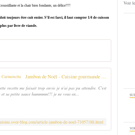
Voir l
roustillante et la chair bien fondante, un délice!!!!
doit toujours être cuit entier. S’il est farci, il faut compter 1/4 de cuisson
plus par livre de viande.
Jambon de Noël - Cuisine gourmande de Carmencita
tte recette me faisait trop envie je n'ai pas pu attendre. C'est
e et sa petite sauce hummmm!!! je ne vous en...
SU
cuisine.over-blog.com/article-jambon-de-noel-71057188.html
VO