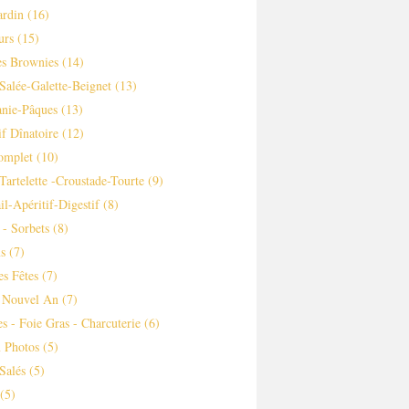
ardin
(16)
urs
(15)
es Brownies
(14)
Salée-Galette-Beignet
(13)
nie-Pâques
(13)
if Dînatoire
(12)
omplet
(10)
-tartelette -croustade-Tourte
(9)
il-Apéritif-Digestif
(8)
 - Sorbets
(8)
s
(7)
es Fêtes
(7)
 Nouvel An
(7)
es - Foie Gras - Charcuterie
(6)
 Photos
(5)
Salés
(5)
(5)