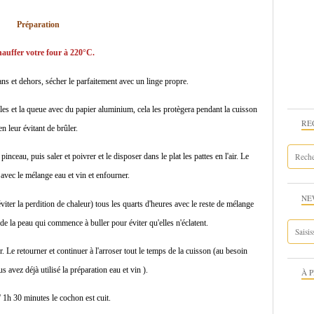
Préparation
auffer votre four à 220°C.
ans et dehors, sécher le parfaitement avec un linge propre.
es et la queue avec du papier aluminium, cela les protègera pendant la cuisson
RE
en leur évitant de brûler.
inceau, puis saler et poivrer et le disposer dans le plat les pattes en l'air. Le
avec le mélange eau et vin et enfourner.
NE
iter la perdition de chaleur) tous les quarts d'heures avec le reste de mélange
 de la peau qui commence à buller pour éviter qu'elles n'éclatent.
 Le retourner et continuer à l'arroser tout le temps de la cuisson (au besoin
us avez déjà utilisé la préparation eau et vin ).
À 
 1h 30 minutes le cochon est cuit.