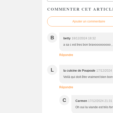
COMMENTER CET ARTICL
Ajouter un commentaire
B
betty
18/12/2024 18:32
a sa c est tres bon bravooooooooo ,
Répondre
L
la cuisine de Poupoule
17/12/2024 
Voilà qui doit être vraiment bien bo
Répondre
C
Carmen
17/12/2024 21:31
Oh oui la viande est très f