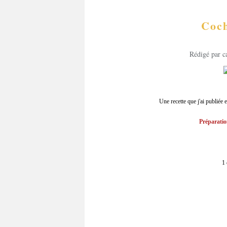
Coch
Rédigé par c
Une recette que j'ai publiée
Préparatio
1 