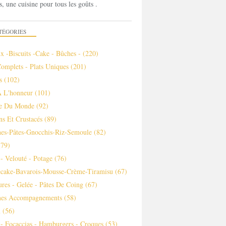
s, une cuisine pour tous les goûts .
TÉGORIES
x -biscuits -cake - Bûches -
(220)
Complets - Plats Uniques
(201)
s
(102)
À L'honneur
(101)
ne Du Monde
(92)
ns Et Crustacés
(89)
es-Pâtes-Gnocchis-Riz-Semoule
(82)
79)
- Velouté - Potage
(76)
ecake-Bavarois-Mousse-Crème-Tiramisu
(67)
ures - Gelée - Pâtes De Coing
(67)
es Accompagnements
(58)
m
(56)
 - Focaccias - Hamburgers - Croques
(53)