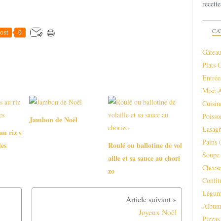
recette
CA
ost
0
Gâteau
Plats 
Entrée
Mise 
Cuisi
Poisso
Jambon de Noël
Lasagn
au riz s
Pains
(
es
Roulé ou ballotine de vol
Soupe 
aille et sa sauce au chori
Chees
zo
Confit
Légum
Albu
Joyeux Noël
Pizzas