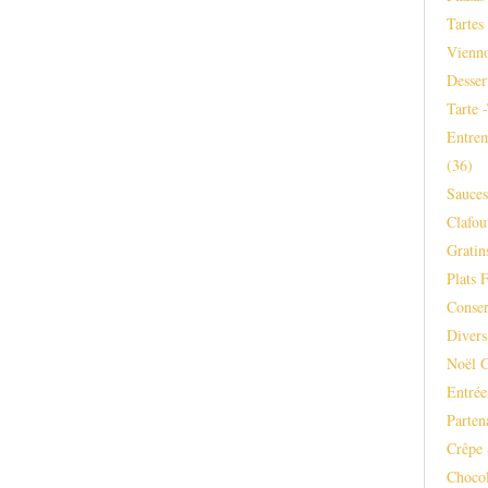
Tartes
Vienno
Desser
Tarte 
Entrem
(36)
Sauce
Clafou
Gratins
Plats F
Conser
Divers
Noël 
Entrée
Parten
Crêpe 
Chocol