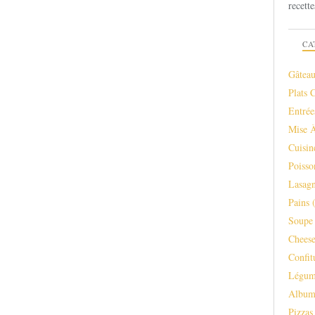
recette
CA
Gâteau
Plats 
Entrée
Mise 
Cuisi
Poisso
Lasagn
Pains
(
Soupe 
Chees
Confit
Légum
Albu
Pizzas