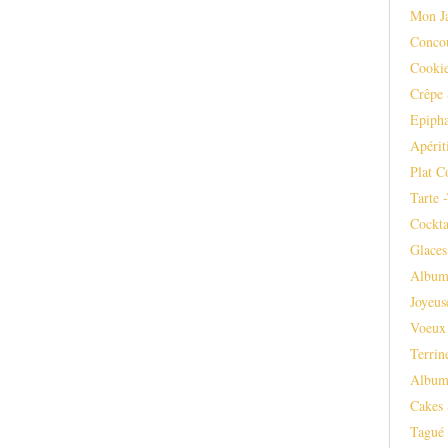
Mon J
Conco
Cooki
Crêpe 
Epipha
Apérit
Plat C
Tarte 
Cockta
Glaces
Album
Joyeus
Voeux
Terrin
Album
Cakes 
Tagué