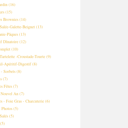
ardin
(16)
urs
(15)
es Brownies
(14)
Salée-Galette-Beignet
(13)
nie-Pâques
(13)
if Dînatoire
(12)
omplet
(10)
-tartelette -croustade-Tourte
(9)
il-Apéritif-Digestif
(8)
 - Sorbets
(8)
s
(7)
es Fêtes
(7)
 Nouvel An
(7)
es - Foie Gras - Charcuterie
(6)
 Photos
(5)
Salés
(5)
(5)