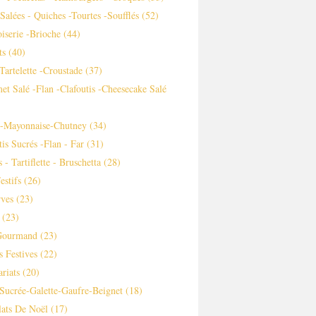
 Salées - Quiches -tourtes -soufflés
(52)
iserie -brioche
(44)
ts
(40)
-tartelette -croustade
(37)
et Salé -flan -clafoutis -cheesecake Salé
s-Mayonnaise-Chutney
(34)
tis Sucrés -flan - Far
(31)
 - Tartiflette - Bruschetta
(28)
estifs
(26)
ves
(23)
(23)
Gourmand
(23)
s Festives
(22)
ariats
(20)
Sucrée-Galette-Gaufre-Beignet
(18)
ats De Noël
(17)