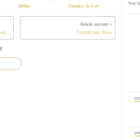
Voir l
fidèles
Varaire ( le Lot)
Photos de la plage du Racou (Pyrénées orientales)
Tzatziki aux fèves
E
SU
VO