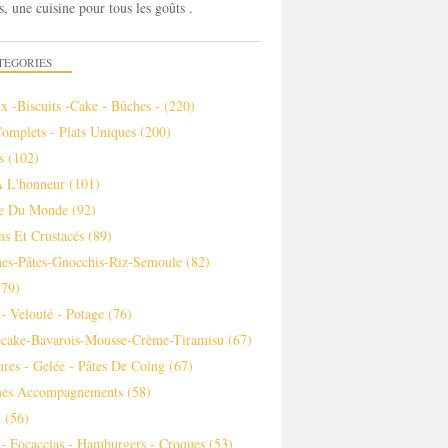
s, une cuisine pour tous les goûts .
TÉGORIES
x -biscuits -cake - Bûches -
(220)
Complets - Plats Uniques
(200)
s
(102)
À L'honneur
(101)
ne Du Monde
(92)
ns Et Crustacés
(89)
es-Pâtes-Gnocchis-Riz-Semoule
(82)
79)
- Velouté - Potage
(76)
ecake-Bavarois-Mousse-Crème-Tiramisu
(67)
ures - Gelée - Pâtes De Coing
(67)
es Accompagnements
(58)
m
(56)
 - Focaccias - Hamburgers - Croques
(53)