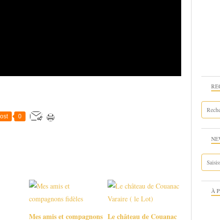
RE
ost
0
NE
À 
Mes amis et compagnons
Le château de Couanac