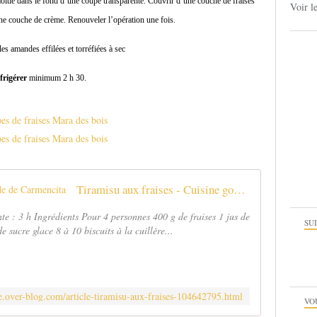
 moitié dans le fond d’une coupe transparente. Couvrir d’une couche de fraises
Voir l
une couche de crème. Renouveler l’opération une fois.
es amandes effilées et torréfiées à sec
frigérer
minimum 2 h 30.
Tiramisu aux fraises - Cuisine gourmande de Carmencita
te : 3 h Ingrédients Pour 4 personnes 400 g de fraises 1 jus de
SU
sucre glace 8 à 10 biscuits à la cuillère...
ne.over-blog.com/article-tiramisu-aux-fraises-104642795.html
VO