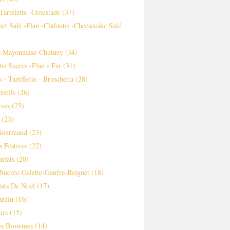
-tartelette -croustade
(37)
et Salé -flan -clafoutis -cheesecake Salé
s-Mayonnaise-Chutney
(34)
tis Sucrés -flan - Far
(31)
 - Tartiflette - Bruschetta
(28)
estifs
(26)
ves
(23)
(23)
Gourmand
(23)
s Festives
(22)
ariats
(20)
Sucrée-Galette-Gaufre-Beignet
(18)
ats De Noël
(17)
ardin
(16)
urs
(15)
es Brownies
(14)