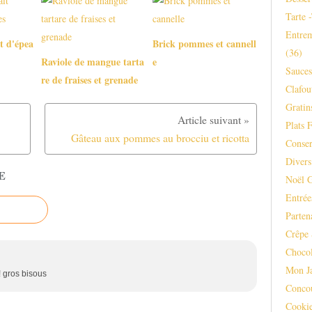
s
Tarte 
2
Entrem
5
it d'épea
Brick pommes et cannell
0
(36)
Raviole de mangue tarta
e
g
Sauce
d
re de fraises et grenade
Clafou
e
f
Gratins
r
Plats F
a
Gâteau aux pommes au brocciu et ricotta
Conser
i
s
Divers
E
e
Noël 
s
Entrée
1
Parten
/
2
Crêpe 
j
Chocol
u
Mon J
s
! gros bisous
d
Conco
e
Cooki