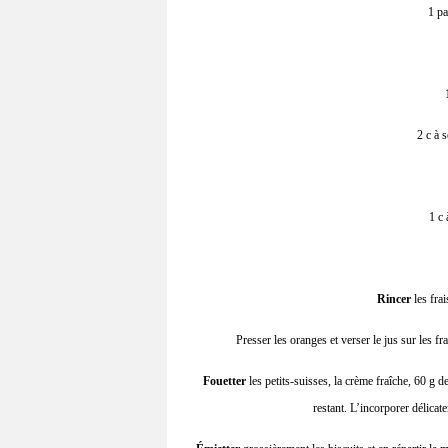
1 pa
2 c à 
1 c 
Rincer
les frai
Presser les oranges et verser le jus sur les fr
Fouetter
les petits-suisses, la crème fraîche, 60 g d
restant. L’incorporer délicate