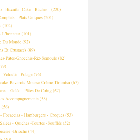
x -biscuits -cake - Bûches -
(220)
Complets - Plats Uniques
(201)
s
(102)
À L'honneur
(101)
ne Du Monde
(92)
ns Et Crustacés
(89)
es-Pâtes-Gnocchis-Riz-Semoule
(82)
79)
- Velouté - Potage
(76)
ecake-Bavarois-Mousse-Crème-Tiramisu
(67)
ures - Gelée - Pâtes De Coing
(67)
es Accompagnements
(58)
m
(56)
 - Focaccias - Hamburgers - Croques
(53)
 Salées - Quiches -tourtes -soufflés
(52)
iserie -brioche
(44)
ts
(40)