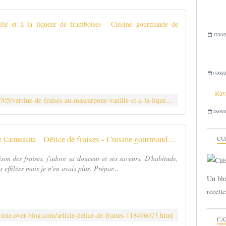
Verrine de 
17/10/2
P
r
é
p
07/06/2
a
Rav
r
http://carmen-cuisine.over-blog.com/2017/05/verrine-de-fraises-au-mascarpone-vanille-et-a-la-liqueur-de-framboises.html
a
28/05/2
t
i
o
Délice de fraises - Cuisine gourmande de Carmencita
CU
n
:
ison des fraises, j'adore sa douceur et ses saveurs. D'habitude,
2
effilées mais je n'en avais plus. Prépar...
0
Un blo
m
recette
i
n
I
isine.over-blog.com/article-delice-de-fraises-118496073.html
CA
n