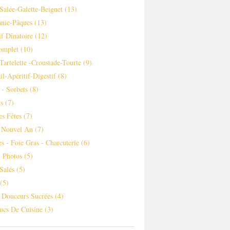
Salée-Galette-Beignet
(13)
nie-Pâques
(13)
if Dînatoire
(12)
omplet
(10)
-tartelette -croustade-Tourte
(9)
il-Apéritif-Digestif
(8)
 - Sorbets
(8)
s
(7)
es Fêtes
(7)
 Nouvel An
(7)
es - Foie Gras - Charcuterie
(6)
 Photos
(5)
Salés
(5)
(5)
s Douceurs Sucrées
(4)
ucs De Cuisine
(3)