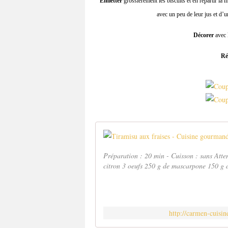
Émietter
grossièrement les biscuits et en répartir la
avec un peu de leur jus et d’
Décorer
avec l
Ré
Préparation : 20 min - Cuisson : sans Atten
citron 3 oeufs 250 g de mascarpone 150 g de 
http://carmen-cuisi