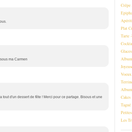
c
Crêpe 
i
t
Epipha
r
Apérit
sous.
o
Plat C
n
Tarte 
2
c
Cockta
à
Glaces
s
Album
o
 Bisous ma Carmen
u
Joyeus
p
Voeux
e
Terrin
d
e
Album
s
Cakes 
 a tout d'un dessert de fête ! Merci pour ce partage. Bisous et une
u
Tagué
c
Petite
r
e
Les Tr
r
o