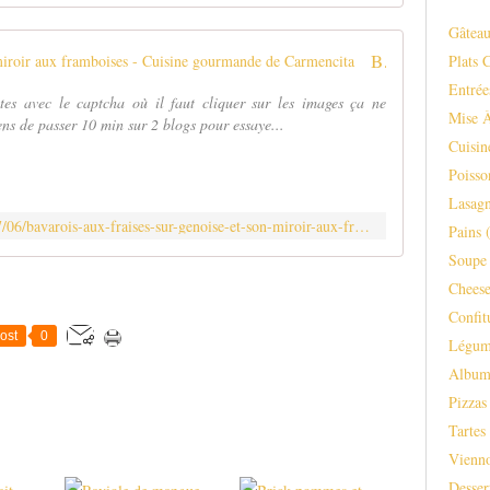
g
Gâteau
r
Bavarois aux fraises sur génoise et son miroir aux framboises - Cuisine gourmande de Carmencita
Plats 
é
d
Entrée
outes avec le captcha où il faut cliquer sur les images ça ne
i
Mise 
iens de passer 10 min sur 2 blogs pour essaye...
e
Cuisi
n
t
Poisso
s
Lasagn
P
http://carmen-cuisine.over-blog.com/2017/06/bavarois-aux-fraises-sur-genoise-et-son-miroir-aux-framboises.html
Pains
(
o
Soupe 
u
r
Chees
4
Confit
p
ost
0
Légum
e
r
Albu
s
Pizzas
o
Tartes
n
n
Vienno
e
Desser