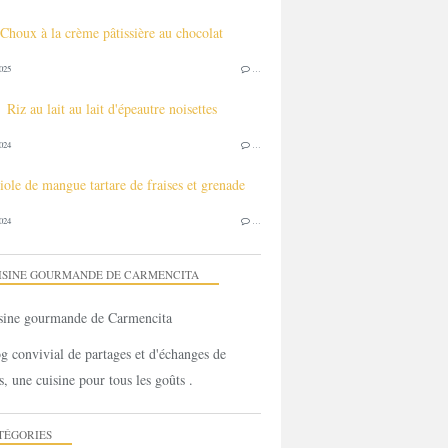
Choux à la crème pâtissière au chocolat
fraises au mascarpone vanillé et à la liqueur de framboises - Cuisi
025
…
Riz au lait au lait d'épeautre noisettes
024
…
iole de mangue tartare de fraises et grenade
024
…
ISINE GOURMANDE DE CARMENCITA
g convivial de partages et d'échanges de
s, une cuisine pour tous les goûts .
TÉGORIES