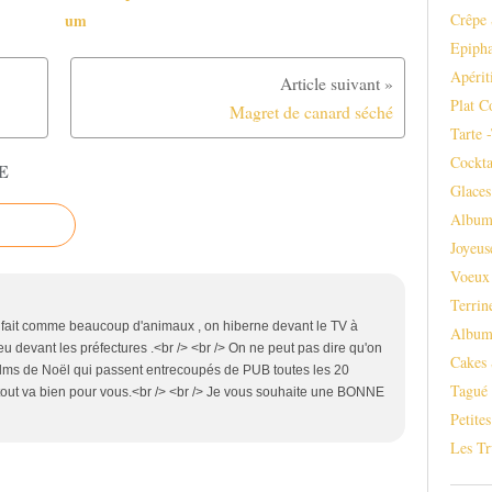
Crêpe 
um
Epipha
Apérit
Plat C
Magret de canard séché
Tarte 
Cockta
E
Glaces
Album
Joyeus
Voeux
Terrin
s on fait comme beaucoup d'animaux , on hiberne devant le TV à
Album
eu devant les préfectures .<br /> <br /> On ne peut pas dire qu'on
Cakes 
s films de Noël qui passent entrecoupés de PUB toutes les 20
Tagué
 tout va bien pour vous.<br /> <br /> Je vous souhaite une BONNE
Petite
Les Tr