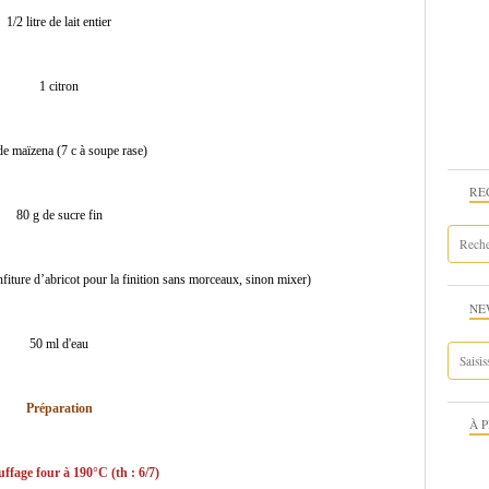
1/2 litre de lait entier
1 citron
de maïzena (7 c à soupe rase)
RE
80 g de sucre fin
fiture d’abricot pour la finition sans morceaux, sinon mixer)
NE
50 ml d'eau
Préparation
À 
ffage four à 190°C (th : 6/7)