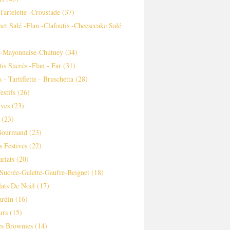
-tartelette -croustade
(37)
et Salé -flan -clafoutis -cheesecake Salé
s-Mayonnaise-Chutney
(34)
tis Sucrés -flan - Far
(31)
 - Tartiflette - Bruschetta
(28)
estifs
(26)
ves
(23)
(23)
Gourmand
(23)
s Festives
(22)
ariats
(20)
Sucrée-Galette-Gaufre-Beignet
(18)
ats De Noël
(17)
ardin
(16)
urs
(15)
es Brownies
(14)