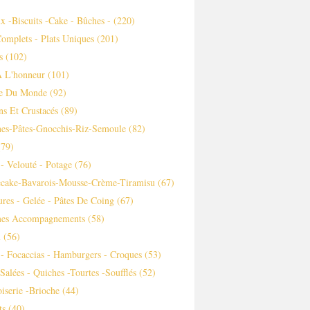
x -biscuits -cake - Bûches -
(220)
Complets - Plats Uniques
(201)
s
(102)
À L'honneur
(101)
ne Du Monde
(92)
ns Et Crustacés
(89)
es-Pâtes-Gnocchis-Riz-Semoule
(82)
79)
- Velouté - Potage
(76)
ecake-Bavarois-Mousse-Crème-Tiramisu
(67)
ures - Gelée - Pâtes De Coing
(67)
es Accompagnements
(58)
m
(56)
 - Focaccias - Hamburgers - Croques
(53)
 Salées - Quiches -tourtes -soufflés
(52)
iserie -brioche
(44)
ts
(40)