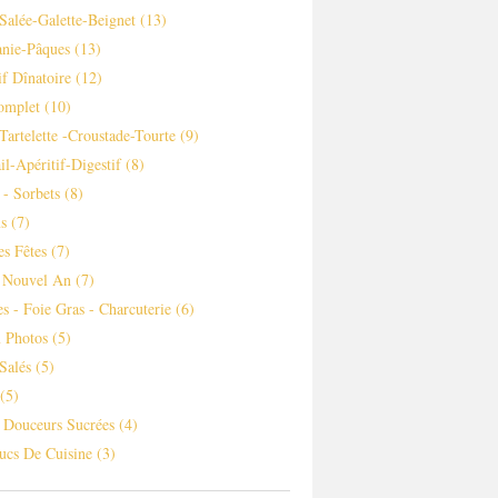
Salée-Galette-Beignet
(13)
nie-Pâques
(13)
if Dînatoire
(12)
omplet
(10)
-tartelette -croustade-Tourte
(9)
il-Apéritif-Digestif
(8)
 - Sorbets
(8)
s
(7)
es Fêtes
(7)
 Nouvel An
(7)
es - Foie Gras - Charcuterie
(6)
 Photos
(5)
Salés
(5)
(5)
s Douceurs Sucrées
(4)
ucs De Cuisine
(3)