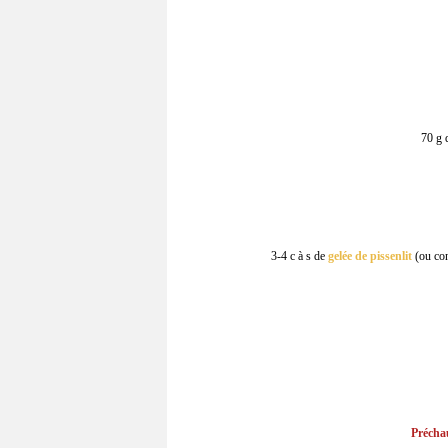
70 g 
3-4 c à s de
gelée de pissenlit
(ou con
Préchau