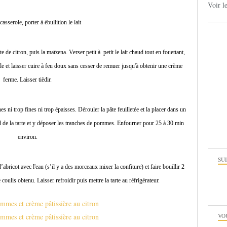
Voir l
sserole, porter à ébullition le lait
e de citron, puis la maïzena. Verser petit à petit le lait chaud tout en fouettant,
le et laisser cuire à feu doux sans cesser de remuer jusqu'à obtenir une crème
ferme. Laisser tièdir.
 ni trop fines ni trop épaisses. Dérouler la pâte feuilletée et la placer dans un
fond de la tarte et y déposer les tranches de pommes. Enfourner pour 25 à 30 min
environ.
SU
d’abricot avec l'eau (s’il y a des morceaux mixer la confiture) et faire bouillir 2
coulis obtenu. Laisser refroidir puis mettre la tarte au réfrigérateur.
VO