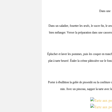
Dans une ca
Dans un saladier, fouetter les œufs, le sucre fin, le zest
bien mélanger. Verser la préparation dans une cassero
Éplucher et laver les pommes, puis les couper en tranches
plat à tarte beurré. Étaler la crème pâtissière sur le 
Porter à ébullition la gelée de pissenlit ou la confiture 
min. Avec un pinceau, napper la tarte avec le 