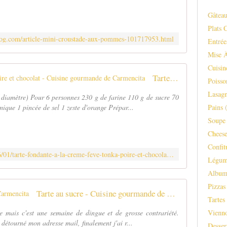
Gâteau
Plats 
blog.com/article-mini-croustade-aux-pommes-101717953.html
Entrée
Mise 
Cuisi
Tarte fondante à la crème fève Tonka poire et chocolat - Cuisine gourmande de Carmencita
Poisso
Lasagn
 diamètre) Pour 6 personnes 230 g de farine 110 g de sucre 70
Pains
(
mique 1 pincée de sel 1 zeste d'orange Prépar...
Soupe 
Chees
Confit
http://carmen-cuisine.over-blog.com/2016/01/tarte-fondante-a-la-creme-feve-tonka-poire-et-chocolat.html
Légum
Albu
Pizzas
Tarte au sucre - Cuisine gourmande de Carmencita
Tartes
Vienno
e mais c'est une semaine de dingue et de grosse contrariété.
 détourné mon adresse mail, finalement j'ai r...
Desser