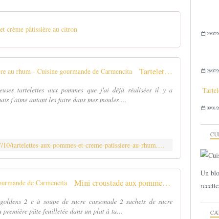
t crème pâtissière au citron
29/07/2
Tartelettes aux pommes et crème pâtissière au rhum - Cuisine gourmande de Carmencita
28/07/2
ieuses tartelettes aux pommes que j'ai déjà réalisées il y a
Tarte
mais j'aime autant les faire dans mes moules ...
09/01/2
CU
http://carmen-cuisine.over-blog.com/2017/10/tartelettes-aux-pommes-et-creme-patissiere-au-rhum.html
Un blo
Mini croustade aux pommes - Cuisine gourmande de Carmencita
recette
 goldens 2 c à soupe de sucre cassonade 2 sachets de sucre
 première pâte feuilletée dans un plat à ta...
CA