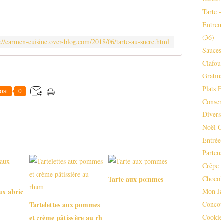
Tarte 
Entrem
(36)
p://carmen-cuisine.over-blog.com/2018/06/tarte-au-sucre.html
Sauce
Clafou
Gratins
Plats F
ost
0
Conser
Divers
Noël 
Entrée
Parten
Crêpe 
Chocol
Tarte aux pommes
Mon J
ux abric
Conco
Tartelettes aux pommes
Cooki
et crème pâtissière au rh