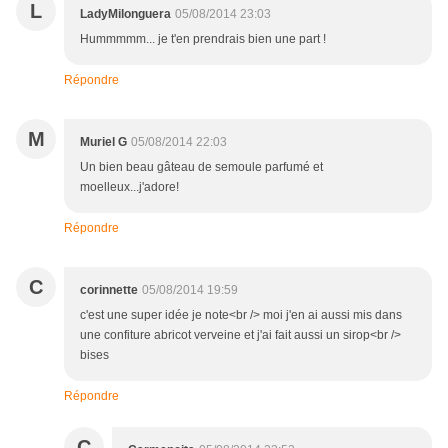
L
LadyMilonguera
05/08/2014 23:03
Hummmmm... je t'en prendrais bien une part !
Répondre
M
Muriel G
05/08/2014 22:03
Un bien beau gâteau de semoule parfumé et
moelleux...j'adore!
Répondre
C
corinnette
05/08/2014 19:59
c'est une super idée je note<br /> moi j'en ai aussi mis dans
une confiture abricot verveine et j'ai fait aussi un sirop<br />
bises
Répondre
C