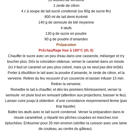
10 feuilles de verveine
1 zeste de citron
4 c à soupe de lait sucré condensé (ou 80g de sucre fin)
800 ml de lait demi écrémé
140 g de semoule de blé moyenne
4 œufs
130 g de sucre en poudre
80 g de poudre d’amandes
Préparation
Préchauffage four à 180°C (th. 6)
Chauffer le sucre avec un peu d'eau dans une casserole, mélanger et n'y
toucher plus. Dés la coloration obtenue, verser le caramel dans un moule.
(ici il faut un caramel un peu plus coloré, mais ça ne veut pas dire brûlé).
Porter à ébullition le lait avec la poudre d’amande, le zeste de citron, et la
verveine. Retirer du feu recouvrir d’un couvercle et laisser infuser 15 min.
Retirer la verveine.
Remettre le lait à chauffer, et dés les premiers frémissement, verser la
semoule en pluie tout en remuant (attention aux projections, baisser le feu).
Laisser cuire jusqu’à obtention d’une consistance moyennement ferme (pas
trop liquide).
Battre les œufs avec le lait sucré condensé. Verser la préparation dans le
moule caramélisé, y répartir les pêches coupées en tranches non
épluchées. Enfourner pour 35 min environ (vérifier la cuisson avec une lame
de couteau, au centre du gâteau).