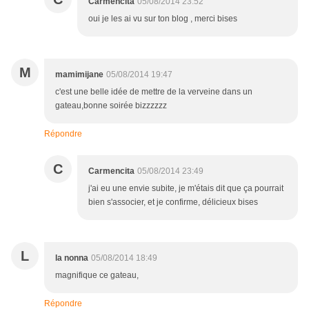
Carmencita
05/08/2014 23:52
oui je les ai vu sur ton blog , merci bises
M
mamimijane
05/08/2014 19:47
c'est une belle idée de mettre de la verveine dans un
gateau,bonne soirée bizzzzzz
Répondre
C
Carmencita
05/08/2014 23:49
j'ai eu une envie subite, je m'étais dit que ça pourrait
bien s'associer, et je confirme, délicieux bises
L
la nonna
05/08/2014 18:49
magnifique ce gateau,
Répondre