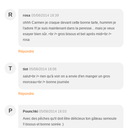
R
rosa
05/08/2014 18:39
ohhh Carmen je craque devant cette bonne tarte, hummm je
l'adore !!! je suis maintenant dans la peresse... mais je veux
esayer bien sûr..<br /> gros bisous et bel aprés midi<br />
rosa
Répondre
T
tiot
05/08/2014 18:06
salut<br /> rien qu'à voir on a envie d'en manger un gros
morceau<br /> bonne journée
Répondre
P
Pounchki
05/08/2014 18:03
Avec des pêches qu'il doit être délicieux ton gâteau semoule
!! bisous et bonne soirée :)