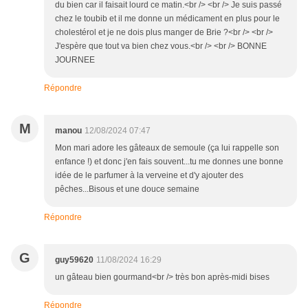
du bien car il faisait lourd ce matin.<br /> <br /> Je suis passé
chez le toubib et il me donne un médicament en plus pour le
cholestérol et je ne dois plus manger de Brie ?<br /> <br />
J'espère que tout va bien chez vous.<br /> <br /> BONNE
JOURNEE
Répondre
M
manou
12/08/2024 07:47
Mon mari adore les gâteaux de semoule (ça lui rappelle son
enfance !) et donc j'en fais souvent...tu me donnes une bonne
idée de le parfumer à la verveine et d'y ajouter des
pêches...Bisous et une douce semaine
Répondre
G
guy59620
11/08/2024 16:29
un gâteau bien gourmand<br /> très bon après-midi bises
Répondre