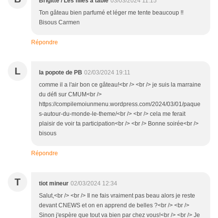
Brigitte / Les filles à table
03/03/2024 11:15
Ton gâteau bien parfumé et léger me tente beaucoup !!
Bisous Carmen
Répondre
L
la popote de PB
02/03/2024 19:11
comme il a l'air bon ce gâteau!<br /> <br /> je suis la marraine
du défi sur CMUM<br />
https://compilemoiunmenu.wordpress.com/2024/03/01/paque
s-autour-du-monde-le-theme/<br /> <br /> cela me ferait
plaisir de voir ta participation<br /> <br /> Bonne soirée<br />
bisous
Répondre
T
tiot mineur
02/03/2024 12:34
Salut,<br /> <br /> Il ne fais vraiment pas beau alors je reste
devant CNEWS et on en apprend de belles ?<br /> <br />
Sinon j'espère que tout va bien par chez vous!<br /> <br /> Je