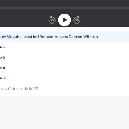
bey Maguire, c'est lui ! Rencontre avec Damien Witecka
e 6
e 5
e 4
e 3
s créatrices de la VF !
e 2
e 1
e Mektoub My Love arrive enfin ! Rencontre avec Shaïn Boumedine et Sal