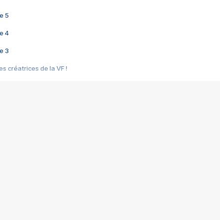
e 5
e 4
e 3
s créatrices de la VF !
e 2
e 1
e Mektoub My Love arrive enfin ! Rencontre avec Shaïn Boumedine et Sal
i : après Toni en famille
elle réalise le bouleversant Dites lui que je l'aime
ais ! Rencontre autour de Vie privée de Rebecca Zlotowski
 de Marguerite, Grave... Rencontre avec Ella Rumpf
 Les Rêveurs, un film intime sur la santé mentale