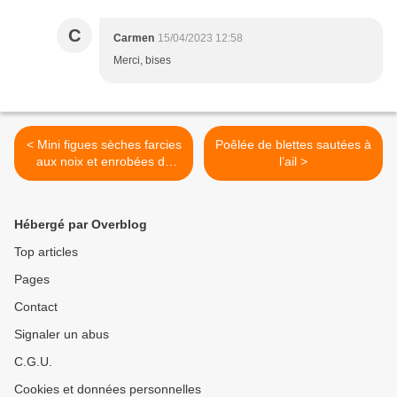
C
Carmen
15/04/2023 12:58
Merci, bises
< Mini figues sèches farcies
Poêlée de blettes sautées à
aux noix et enrobées de
l’ail >
chocolat
Hébergé par Overblog
Top articles
Pages
Contact
Signaler un abus
C.G.U.
Cookies et données personnelles