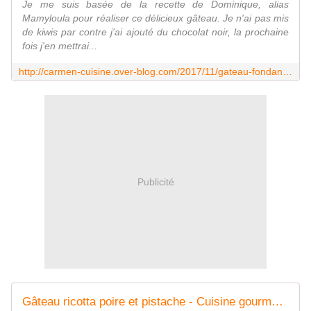
Je me suis basée de la recette de Dominique, alias
Mamyloula pour réaliser ce délicieux gâteau. Je n'ai pas mis
de kiwis par contre j'ai ajouté du chocolat noir, la prochaine
fois j'en mettrai...
http://carmen-cuisine.over-blog.com/2017/11/gateau-fondant-aux-poires-comice-et-chocolat-noir.html
Publicité
Gâteau ricotta poire et pistache - Cuisine gourmande de Carmencita