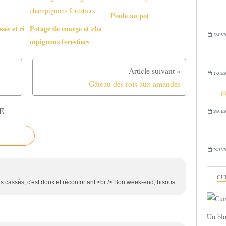
Poule au pot
sés et ri
Potage de courge et cha
28/03/2
mpignons forestiers
17/02/2
Gâteau des rois aux amandes
P
E
29/01/2
29/12/2
CU
s cassés, c'est doux et réconfortant.<br /> Bon week-end, bisous
Un blo