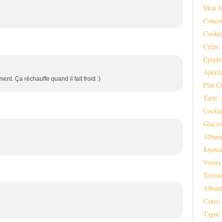
Mon J
Conco
Cooki
Crêpe 
Epipha
Apérit
ent. Ça réchauffe quand il fait froid :)
Plat C
Tarte 
Cockta
Glaces
Album
Joyeus
Voeux
Terrin
Album
Cakes 
Tagué