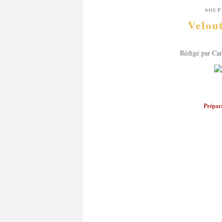
SOUP
Velout
Rédigé par Car
Prépara