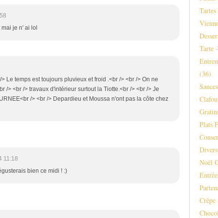
Tartes
:58
Vienno
mai je n' ai lol
Desser
Tarte 
Entrem
(36)
> Le temps est toujours pluvieux et froid .<br /> <br /> On ne
Sauce
 /> <br /> travaux d'intérieur surtout la Tiotte.<br /> <br /> Je
Clafou
RNEE<br /> <br /> Depardieu et Moussa n'ont pas la côte chez
Gratins
Plats F
Conser
Divers
4 11:18
Noël 
gusterais bien ce midi ! :)
Entrée
Parten
Crêpe 
Chocol