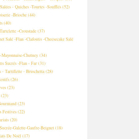
 Salées - Quiches -tourtes -soufflés
(52)
iserie -brioche
(44)
ts
(40)
-tartelette -croustade
(37)
et Salé -flan -clafoutis -cheesecake Salé
s-Mayonnaise-Chutney
(34)
tis Sucrés -flan - Far
(31)
 - Tartiflette - Bruschetta
(28)
estifs
(26)
ves
(23)
(23)
Gourmand
(23)
s Festives
(22)
ariats
(20)
Sucrée-Galette-Gaufre-Beignet
(18)
ats De Noël
(17)