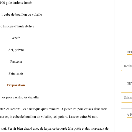
100 g de lardons fumés
bouillon de volaille
 c à soupe d’huile d'olive
Aneth
Sel, poivre
RE
Pancetta
Pain rassis
NE
Préparation
 les pois cassés, les égoutter
ter les lardons, les saisir quelques minutes. Ajouter les pois cassés dans trois
À 
laurier, le cube de bouillon de volaille, sel, poivre. Laisser cuire 50 min.
 le tout. Servir bien chaud avec de la pancetta dorée à la poêle et des morceaux de