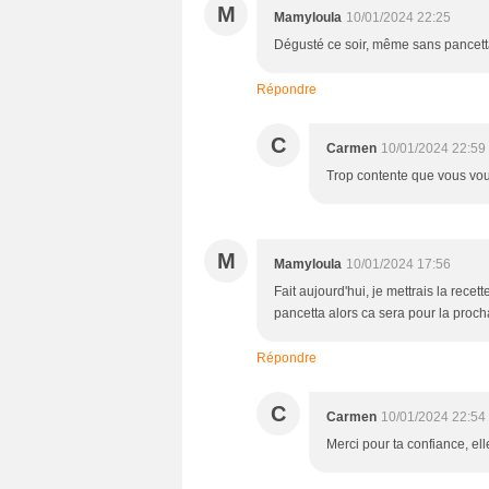
M
Mamyloula
10/01/2024 22:25
Dégusté ce soir, même sans pancett
Répondre
C
Carmen
10/01/2024 22:59
Trop contente que vous vo
M
Mamyloula
10/01/2024 17:56
Fait aujourd'hui, je mettrais la recett
pancetta alors ca sera pour la procha
Répondre
C
Carmen
10/01/2024 22:54
Merci pour ta confiance, el