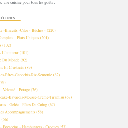
s, une cuisine pour tous les goûts .
TÉGORIES
x -biscuits -cake - Bûches -
(220)
Complets - Plats Uniques
(201)
s
(102)
À L'honneur
(101)
ne Du Monde
(92)
ns Et Crustacés
(89)
es-Pâtes-Gnocchis-Riz-Semoule
(82)
79)
- Velouté - Potage
(76)
ecake-Bavarois-Mousse-Crème-Tiramisu
(67)
ures - Gelée - Pâtes De Coing
(67)
es Accompagnements
(58)
m
(56)
 - Focaccias - Hamburgers - Croques
(53)