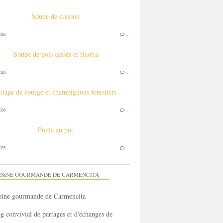
Soupe de cresson
026
…
Soupe de pois cassés et ricotta
026
…
otage de courge et champignons forestiers
026
…
Poule au pot
025
…
ISINE GOURMANDE DE CARMENCITA
g convivial de partages et d'échanges de