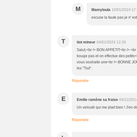
M
Mamyloula
10/01/2024 17
excuse la faute pas je n' est 
T
tiot mineur
04/01/2024 12:26
Salut,<br /> BON APPETIT<br /> <br /
bouge pas et on effectue des petits<br
vous souhaite une<br /> BONNE JOU
les "Tiot".
Répondre
E
Emilie ramène sa fraise
04/12/201
Un velouté qui me plait bien ! J'en dé
Répondre