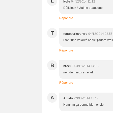
L
lydie
04/12/2014 11:12
Délicieux !! J'aime beaucoup
Répondre
T
toutpourleventre
04/12/2014 08:56
Etant une velouté addict j'adore vraim
Répondre
B
bree13
03/12/2014 14:13
rien de mieux en effet !
Répondre
A
Amalia
03/12/2014 13:17
Hummm ça donne bien envie