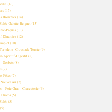
ardin
(16)
urs
(15)
es Brownies
(14)
Salée-Galette-Beignet
(13)
nie-Pâques
(13)
if Dînatoire
(12)
omplet
(10)
-tartelette -croustade-Tourte
(9)
il-Apéritif-Digestif
(8)
 - Sorbets
(8)
s
(7)
es Fêtes
(7)
 Nouvel An
(7)
es - Foie Gras - Charcuterie
(6)
 Photos
(5)
Salés
(5)
(5)