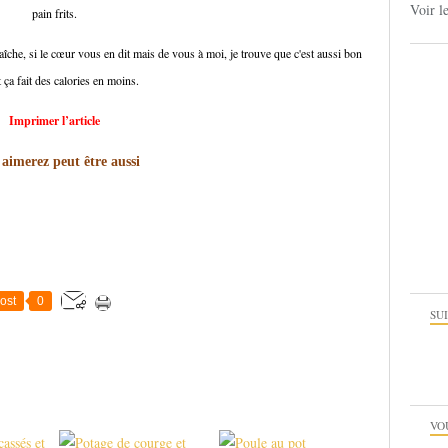
Voir l
pain frits.
che, si le cœur vous en dit mais de vous à moi, je trouve que c'est aussi bon
t ça fait des calories en moins.
Imprimer l’article
aimerez peut être aussi
ost
0
SU
VO