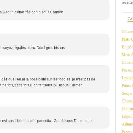
recette
a waouh c'était très bon bisous Carmen
CA
Gâteau
Plats 
Entrée
us soyez régalés merci Domi gros bisous
Mise 
Cuisi
Poisso
Lasagn
e dès que j'en ai la possibilité sur les foodies, je n'est pas de
Pains
(
ine fois, cette fois ci on fait sans lol Bisous Carmen
Soupe 
Chees
Confit
Légum
le est aussi bonne sans pancetta . Gros bisous Dominique
Albu
Pizzas