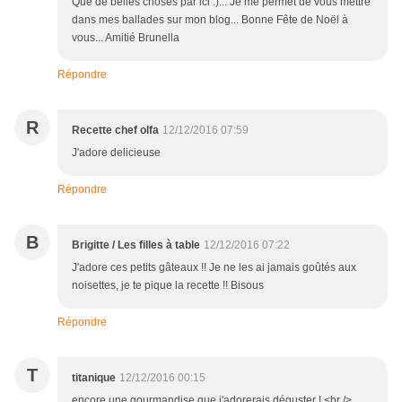
Que de belles choses par ici :)... Je me permet de vous mettre
dans mes ballades sur mon blog... Bonne Fête de Noël à
vous... Amitié Brunella
Répondre
R
Recette chef olfa
12/12/2016 07:59
J'adore delicieuse
Répondre
B
Brigitte / Les filles à table
12/12/2016 07:22
J'adore ces petits gâteaux !! Je ne les ai jamais goûtés aux
noisettes, je te pique la recette !! Bisous
Répondre
T
titanique
12/12/2016 00:15
encore une gourmandise que j'adorerais déguster ! <br />