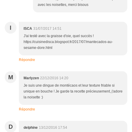
avec les noisettes, merci bisous
I
ISCA
31/07/2017 14:51
J'ai testé avec la graisse d'oie, quel succès !
https://cuisinedisca.blogspot.fr/2017/07/mantecados-au-
sesame-dore.html
Répondre
M
Marlyzen
22/12/2016 14:20
Je suis une dingue de montécaos et leur texture friable si
unique en bouche ! Je garde ta recette précieusement, j'adore
la noisette :)
Répondre
D
delphine
13/12/2016 17:54