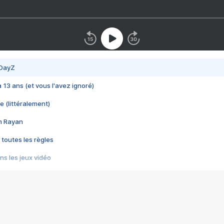
 DayZ
 a 13 ans (et vous l'avez ignoré)
e (littéralement)
im Rayan
 toutes les règles
s les jeux vidéo
us choquant de Rockstar ? - Le scandale BULLY
e plus moche de Steam
du RÊVE tourne au CAUCHEMAR