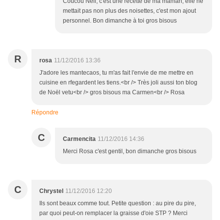
Coucou Nell, c'est une recette de ma maman, elle ne
mettait pas non plus des noisettes, c'est mon ajout
personnel. Bon dimanche à toi gros bisous
R
rosa
11/12/2016 13:36
J'adore les mantecaos, tu m'as fait l'envie de me mettre en
cuisine en rfegardent les tiens.<br /> Très joli aussi ton blog
de Noël vetu<br /> gros bisous ma Carmen<br /> Rosa
Répondre
C
Carmencita
11/12/2016 14:36
Merci Rosa c'est gentil, bon dimanche gros bisous
C
Chrystel
11/12/2016 12:20
Ils sont beaux comme tout. Petite question : au pire du pire,
par quoi peut-on remplacer la graisse d'oie STP ? Merci