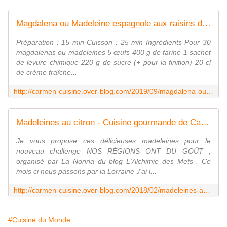
Magdalena ou Madeleine espagnole aux raisins de Corinthe - Cuisine gourmande de Carmencita
Préparation : 15 min Cuisson : 25 min Ingrédients Pour 30
magdalenas ou madeleines 5 œufs 400 g de farine 1 sachet
de levure chimique 220 g de sucre (+ pour la finition) 20 cl
de crème fraîche...
http://carmen-cuisine.over-blog.com/2019/09/magdalena-ou-madeleine-espagnole-aux-raisins-de-corinthe.html
Madeleines au citron - Cuisine gourmande de Carmencita
Je vous propose ces délicieuses madeleines pour le
nouveau challenge NOS RÉGIONS ONT DU GOÛT ,
organisé par La Nonna du blog L'Alchimie des Mets . Ce
mois ci nous passons par la Lorraine J'ai l...
http://carmen-cuisine.over-blog.com/2018/02/madeleines-au-citron.html
#Cuisine du Monde