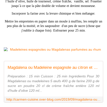
l’huile d’olive, huile de tournesol, crème fraîche, vanille, sel. Fouetter
jusqu’à ce que la pâte double de volume et devient mousseuse.
Incorporer la farine avec la levure chimique et bien mélanger.
Mettre les empreintes en papier dans un moule à muffins, les remplir un
peu plus de la moitié, et les saupoudrer d'un peu de sucre (chose que
j'oublie à chaque fois). Enfourner pour 25 min.
Magdalena ou Madeleine espagnole au citron et vanille - Cuisine gourmande de Carmencita
Préparation : 15 min Cuisson : 25 min Ingrédients Pour 30
Magdalenas ou madeleines 5 œufs 400 g de farine 200 g de
sucre en poudre 20 cl de crème fraîche entière 120 ml
d'huile d'olive 120 ml...
http://carmen-cuisine.over-blog.com/2019/09/magdalena-ou-madeleine-espagnole-au-citron-et-vanille.html