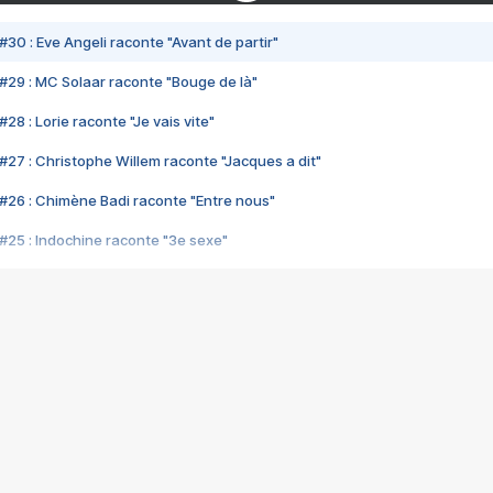
#30 : Eve Angeli raconte "Avant de partir"
#29 : MC Solaar raconte "Bouge de là"
28 : Lorie raconte "Je vais vite"
#27 : Christophe Willem raconte "Jacques a dit"
#26 : Chimène Badi raconte "Entre nous"
#25 : Indochine raconte "3e sexe"
#24 : Zaho raconte "C'est chelou"
#23 : Patrick Bruel raconte "Au café des délices"
#22 : Kyo raconte "Le chemin"
#21 : Nolwenn Leroy raconte "Cassé"
#20 : Patrick Hernandez raconte "Born to be alive"
#19 : Lorie raconte "Près de moi"