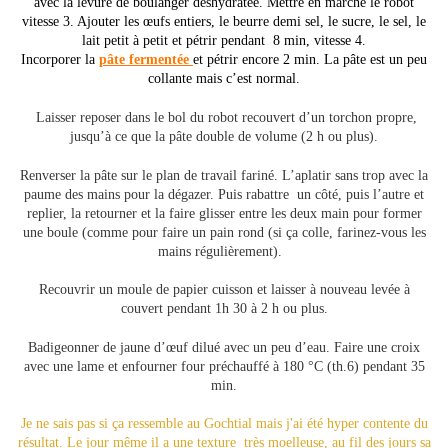
avec la levure de boulanger déshydratée. Mettre en marche le robot
vitesse 3. Ajouter les œufs entiers, le beurre demi sel, le sucre, le sel, le
lait petit à petit et pétrir pendant 8 min, vitesse 4.
Incorporer la
pâte fermentée
et pétrir encore 2 min. La pâte est un peu
collante mais c’est normal.
Laisser reposer dans le bol du robot recouvert d’un torchon propre,
jusqu’à ce que la pâte double de volume (2 h ou plus).
Renverser la pâte sur le plan de travail fariné. L’aplatir sans trop avec la
paume des mains pour la dégazer. Puis rabattre un côté, puis l’autre et
replier, la retourner et la faire glisser entre les deux main pour former
une boule (comme pour faire un pain rond (si ça colle, farinez-vous les
mains régulièrement).
Recouvrir un moule de papier cuisson et laisser à nouveau levée à
couvert pendant 1h 30 à 2 h ou plus.
Badigeonner de jaune d’œuf dilué avec un peu d’eau. Faire une croix
avec une lame et enfourner four préchauffé à 180 °C (th.6) pendant 35
min.
Je ne sais pas si ça ressemble au Gochtial mais j'ai été hyper contente du
résultat. Le jour même il a une texture très moelleuse, au fil des jours sa