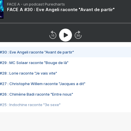
FACE A - un podcast Purecharts
FACE A #30 : Eve Angeli raconte "Avant de partir"
#30 : Eve Angeli raconte "Avant de partir"
#29 : MC Solaar raconte "Bouge de là"
28 : Lorie raconte "Je vais vite"
#27 : Christophe Willem raconte "Jacques a dit"
#26 : Chimène Badi raconte "Entre nous"
#25 : Indochine raconte "3e sexe"
#24 : Zaho raconte "C'est chelou"
#23 : Patrick Bruel raconte "Au café des délices"