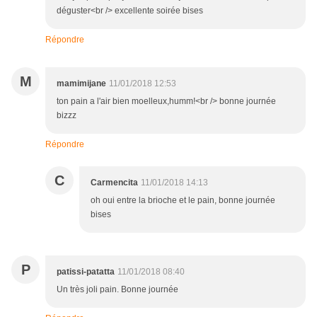
déguster<br /> excellente soirée bises
Répondre
M
mamimijane
11/01/2018 12:53
ton pain a l'air bien moelleux,humm!<br /> bonne journée
bizzz
Répondre
C
Carmencita
11/01/2018 14:13
oh oui entre la brioche et le pain, bonne journée
bises
P
patissi-patatta
11/01/2018 08:40
Un très joli pain. Bonne journée