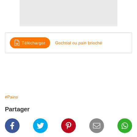
Télécharger
Gochtial ou pain brioché
#Pains
Partager