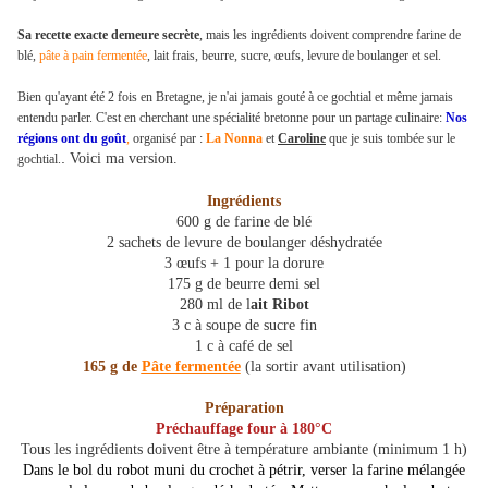
Sa recette exacte demeure secrète
, mais les ingrédients doivent comprendre farine de
blé,
pâte à pain fermentée
, lait frais, beurre, sucre, œufs, levure de boulanger et sel.
Bien qu'ayant été 2 fois en Bretagne, je n'ai jamais gouté à ce gochtial et même jamais
entendu parler. C'est en cherchant une spécialité bretonne pour un partage culinaire:
Nos
régions ont du goût
,
organisé par :
La Nonna
et
Caroline
que je suis tombée sur le
.
Voici ma version.
gochtial.
Ingrédients
600 g de farine de blé
2 sachets de levure de boulanger déshydratée
3 œufs + 1 pour la dorure
175 g de beurre demi sel
280 ml de l
ait Ribot
3 c à soupe de sucre fin
1 c à café de sel
165 g de
Pâte fermentée
(la sortir avant utilisation)
Préparation
Préchauffage four à 180°C
Tous les ingrédients doivent être à température ambiante (minimum 1 h)
Dans le bol du robot muni du crochet à pétrir, verser la farine mélangée