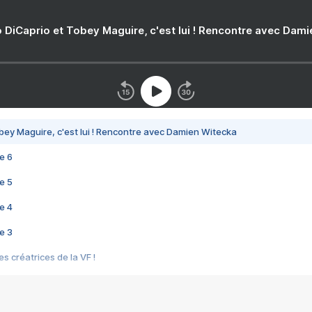
 DiCaprio et Tobey Maguire, c'est lui ! Rencontre avec Dam
bey Maguire, c'est lui ! Rencontre avec Damien Witecka
e 6
e 5
e 4
e 3
s créatrices de la VF !
e 2
e 1