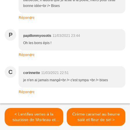
barbecue, il faudra que je teste à la poêle, merci pour cette
bonne idée<br /> Bises
Répondre
P
papillonmyosotis
11/03/2021 23:44
Oh les bons épis !
Répondre
C
corinnette
11/03/2021 22:51
je n'en ai jamais mangé<br /> c'est sympa <br /> bises
Répondre
< Lentilles vertes à la
Crème caramel au beurre
saucisse de Morteau et
salé et fleur de sel >
saucisse de Toulouse