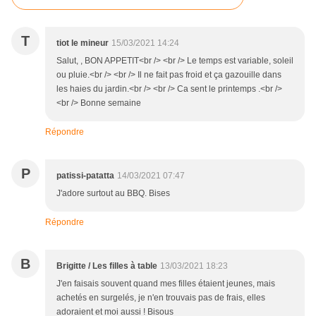
T
tiot le mineur
15/03/2021 14:24
Salut, , BON APPETIT<br /> <br /> Le temps est variable, soleil
ou pluie.<br /> <br /> Il ne fait pas froid et ça gazouille dans
les haies du jardin.<br /> <br /> Ca sent le printemps .<br />
<br /> Bonne semaine
Répondre
P
patissi-patatta
14/03/2021 07:47
J'adore surtout au BBQ. Bises
Répondre
B
Brigitte / Les filles à table
13/03/2021 18:23
J'en faisais souvent quand mes filles étaient jeunes, mais
achetés en surgelés, je n'en trouvais pas de frais, elles
adoraient et moi aussi ! Bisous