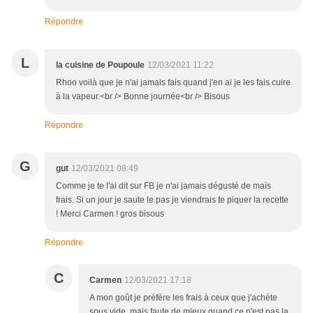
Répondre
L
la cuisine de Poupoule
12/03/2021 11:22
Rhoo voilà que je n'ai jamais fais quand j'en ai je les fais cuire
à la vapeur.<br /> Bonne journée<br /> Bisous
Répondre
G
gut
12/03/2021 08:49
Comme je te l'ai dit sur FB je n'ai jamais dégusté de maïs
frais. Si un jour je saute le pas je viendrais te piquer la recette
! Merci Carmen ! gros bisous
Répondre
C
Carmen
12/03/2021 17:18
A mon goût je préfère les frais à ceux que j'achète
sous vide, mais faute de mieux quand ce n'est pas la