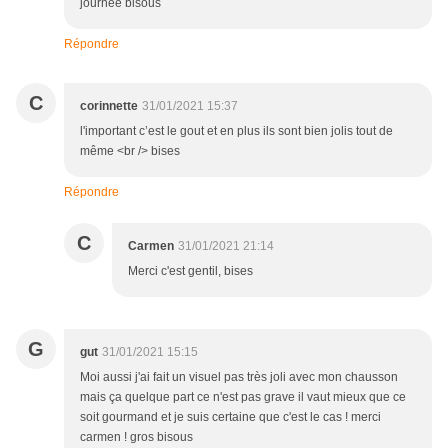
journée bisous
Répondre
C
corinnette
31/01/2021 15:37
l'important c’est le gout et en plus ils sont bien jolis tout de
même <br /> bises
Répondre
C
Carmen
31/01/2021 21:14
Merci c'est gentil, bises
G
gut
31/01/2021 15:15
Moi aussi j'ai fait un visuel pas très joli avec mon chausson
mais ça quelque part ce n'est pas grave il vaut mieux que ce
soit gourmand et je suis certaine que c'est le cas ! merci
carmen ! gros bisous