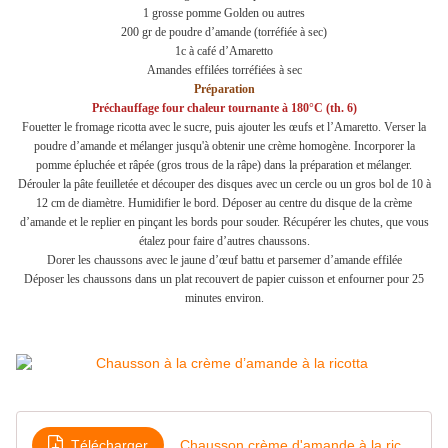
1 grosse pomme Golden ou autres
200 gr de poudre d’amande (torréfiée à sec)
1c à café d’Amaretto
Amandes effilées torréfiées à sec
Préparation
Préchauffage four chaleur tournante à
180°C
(th. 6)
Fouetter le fromage ricotta avec le sucre, puis ajouter les œufs et l’Amaretto. Verser la
poudre d’amande et mélanger jusqu'à obtenir une crème homogène. Incorporer la
pomme épluchée et râpée (gros trous de la râpe) dans la préparation et mélanger.
Dérouler la pâte feuilletée et découper des disques avec un cercle ou un gros bol de 10 à
12 cm de diamètre. Humidifier le bord. Déposer au centre du disque de la crème
d’amande et le replier en pinçant les bords pour souder. Récupérer les chutes, que vous
étalez pour faire d’autres chaussons.
Dorer les chaussons avec le jaune d’œuf battu et parsemer d’amande effilée
Déposer les chaussons dans un plat recouvert de papier cuisson et enfourner pour 25
minutes environ.
Télécharger
Chausson crème d'amande à la ricotta