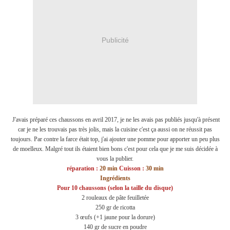
Publicité
J'avais préparé ces chaussons en avril 2017, je ne les avais pas publiés jusqu'à présent
car je ne les trouvais pas très jolis, mais la cuisine c'est ça aussi on ne réussit pas
toujours. Par contre la farce était top, j'ai ajouter une pomme pour apporter un peu plus
de moelleux. Malgré tout ils étaient bien bons c'est pour cela que je me suis décidée à
vous la publier.
réparation :
20 min
Cuisson :
30 min
Ingrédients
Pour 10 chaussons (selon la taille du disque)
2 rouleaux de pâte feuilletée
250 gr de
ricotta
3 œufs (+1 jaune pour la dorure)
140 gr de sucre en poudre