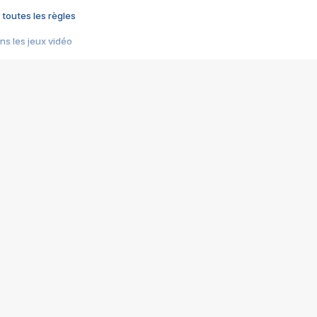
 toutes les règles
s les jeux vidéo
us choquant de Rockstar ? - Le scandale BULLY
e plus moche de Steam
du RÊVE tourne au CAUCHEMAR
pendant 8 heures
it… à tort
umiliés par un jeu vidéo
ire - Final Fantasy 8
ti un empire - Age of Empires
story DOFUS
tard, il crée l'un des pires jeux de tous les temps, MindsEye.