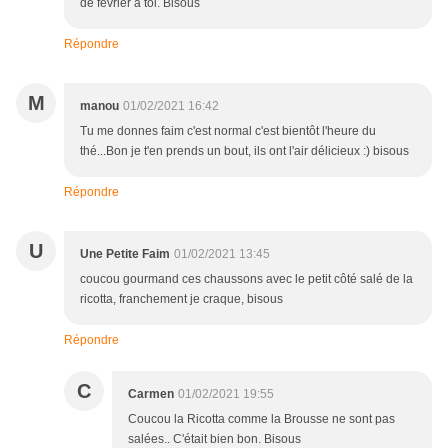
de février à toi. Bisous
Répondre
M
manou
01/02/2021 16:42
Tu me donnes faim c'est normal c'est bientôt l'heure du
thé...Bon je t'en prends un bout, ils ont l'air délicieux :) bisous
Répondre
U
Une Petite Faim
01/02/2021 13:45
coucou gourmand ces chaussons avec le petit côté salé de la
ricotta, franchement je craque, bisous
Répondre
C
Carmen
01/02/2021 19:55
Coucou la Ricotta comme la Brousse ne sont pas
salées.. C'était bien bon. Bisous