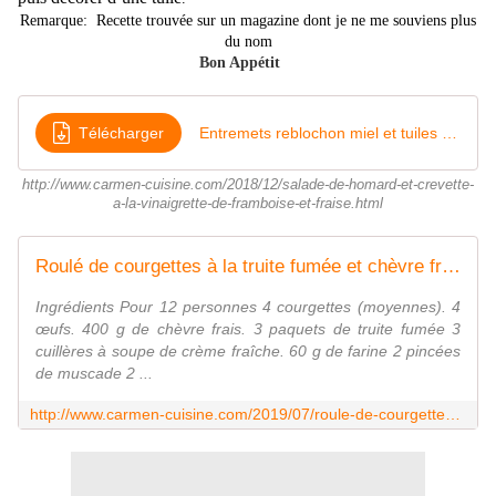
Remarque: Recette trouvée sur un magazine dont je ne me souviens plus
du nom
Bon Appétit
Télécharger
Entremets reblochon miel et tuiles de noix
http://www.carmen-cuisine.com/2018/12/salade-de-homard-et-crevette-
a-la-vinaigrette-de-framboise-et-fraise.html
Roulé de courgettes à la truite fumée et chèvre frais - Cuisine gourmande de Carmencita
Ingrédients Pour 12 personnes 4 courgettes (moyennes). 4
œufs. 400 g de chèvre frais. 3 paquets de truite fumée 3
cuillères à soupe de crème fraîche. 60 g de farine 2 pincées
de muscade 2 ...
http://www.carmen-cuisine.com/2019/07/roule-de-courgettes-a-la-truite-fumee-et-chevre-frais.html