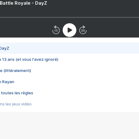
 Battle Royale - DayZ
 DayZ
 a 13 ans (et vous l'avez ignoré)
e (littéralement)
im Rayan
 toutes les règles
s les jeux vidéo
us choquant de Rockstar ? - Le scandale BULLY
e plus moche de Steam
du RÊVE tourne au CAUCHEMAR