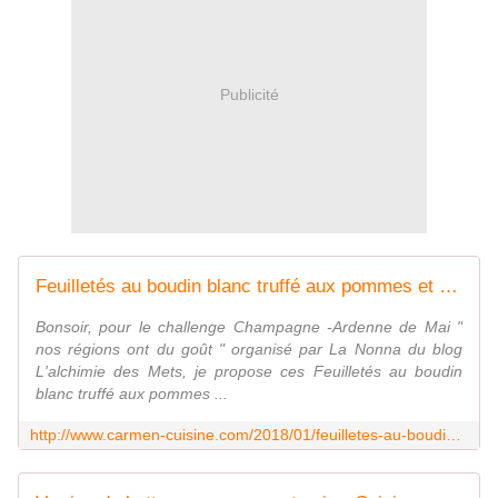
Publicité
Feuilletés au boudin blanc truffé aux pommes et confit d'oignon au balsamique - Cuisine gourmande de Carmencita
Bonsoir, pour le challenge Champagne -Ardenne de Mai "
nos régions ont du goût " organisé par La Nonna du blog
L'alchimie des Mets, je propose ces Feuilletés au boudin
blanc truffé aux pommes ...
http://www.carmen-cuisine.com/2018/01/feuilletes-au-boudin-blanc-truffe-aux-pommes-et-confit-d-oignon-au-balsamique.html