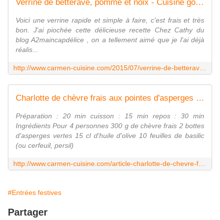
Verrine de betterave, pomme et noix - Cuisine gourmande de Carmencita
Voici une verrine rapide et simple à faire, c'est frais et très
bon. J'ai piochée cette délicieuse recette Chez Cathy du
blog A2maincapdélice , on a tellement aimé que je l'ai déjà
réalis...
http://www.carmen-cuisine.com/2015/07/verrine-de-betterave-pomme-et-noix.html
Charlotte de chèvre frais aux pointes d'asperges vertes - Cuisine gourmande de Carmencita
Préparation : 20 min cuisson : 15 min repos : 30 min
Ingrédients Pour 4 personnes 300 g de chèvre frais 2 bottes
d'asperges vertes 15 cl d'huile d'olive 10 feuilles de basilic
(ou cerfeuil, persil)
http://www.carmen-cuisine.com/article-charlotte-de-chevre-frais-aux-pointes-d-asperges-vertes-117204440.html
#Entrées festives
Partager