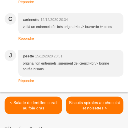
Répondre
C
corinnette
15/12/2020 20:34
voilà un entremet très très original<br /> bravo<br /> bises
Répondre
J
josette
15/12/2020 20:31
original ton entremets, surement délicieux!!<br /> bonne
soirée bisous
Répondre
< Salade de lentilles corail
Biscuits spirales au chocolat
au foie gras
et noisettes >