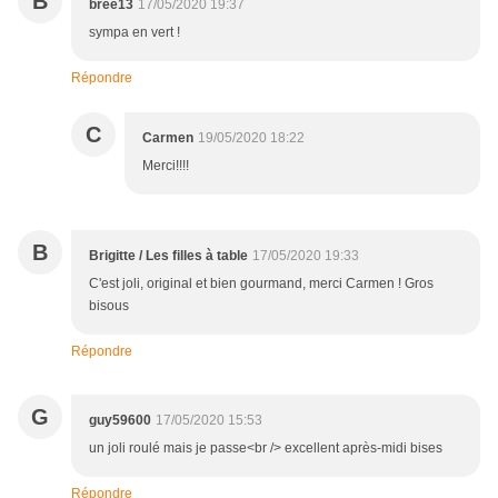
B
bree13
17/05/2020 19:37
sympa en vert !
Répondre
C
Carmen
19/05/2020 18:22
Merci!!!!
B
Brigitte / Les filles à table
17/05/2020 19:33
C'est joli, original et bien gourmand, merci Carmen ! Gros
bisous
Répondre
G
guy59600
17/05/2020 15:53
un joli roulé mais je passe<br /> excellent après-midi bises
Répondre