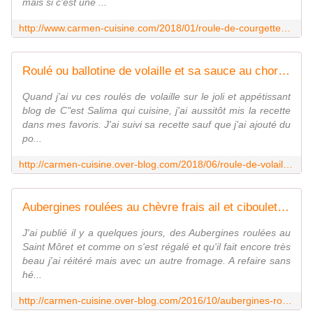
mais si c'est une ...
http://www.carmen-cuisine.com/2018/01/roule-de-courgettes-a-la-truite-fumee-et-boursin-ail-et-fines-herbes.html
Roulé ou ballotine de volaille et sa sauce au chorizo - Cuisine gourmande de Carmencita
Quand j'ai vu ces roulés de volaille sur le joli et appétissant
blog de C"est Salima qui cuisine, j'ai aussitôt mis la recette
dans mes favoris. J'ai suivi sa recette sauf que j'ai ajouté du
po...
http://carmen-cuisine.over-blog.com/2018/06/roule-de-volaille.html
Aubergines roulées au chèvre frais ail et ciboulette - Cuisine gourmande de Carmencita
J'ai publié il y a quelques jours, des Aubergines roulées au
Saint Môret et comme on s'est régalé et qu'il fait encore très
beau j'ai réitéré mais avec un autre fromage. A refaire sans
hé...
http://carmen-cuisine.over-blog.com/2016/10/aubergines-roulees-au-chevre-frais-ail-et-ciboulette.html