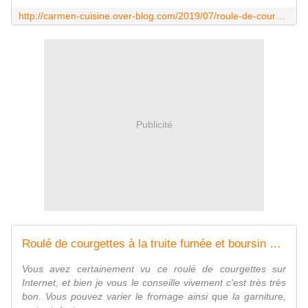
http://carmen-cuisine.over-blog.com/2019/07/roule-de-courgettes-a-la-truite-fumee-et-chevre-frais.html
Publicité
Roulé de courgettes à la truite fumée et boursin ail et fines herbes - Cuisine gourmande de Carmencita
Vous avez certainement vu ce roulé de courgettes sur
Internet, et bien je vous le conseille vivement c'est très très
bon. Vous pouvez varier le fromage ainsi que la garniture,