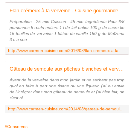
Flan crémeux à la verveine - Cuisine gourmande de Carmencita
Préparation : 25 min Cuisson : 45 min Ingrédients Pour 6/8
personnes 5 œufs entiers 1 l de lait entier 100 g de sucre fin
15 feuilles de verveine 1 bâton de vanille 150 g de Maïzena
3 c à sou...
http://www.carmen-cuisine.com/2016/08/flan-cremeux-a-la-verveine.html
Gâteau de semoule aux pêches blanches et verveine - Cuisine gourmande de Carmencita
Ayant de la verveine dans mon jardin et ne sachant pas trop
quoi en faire à part une tisane ou une liqueur, j'ai eu envie
de l'intégrer dans mon gâteau de semoule et j'ai bien fait, on
s'est ré...
http://www.carmen-cuisine.com/2014/08/gateau-de-semoule-aux-peches-blanches-et-verveine.html
#Conserves