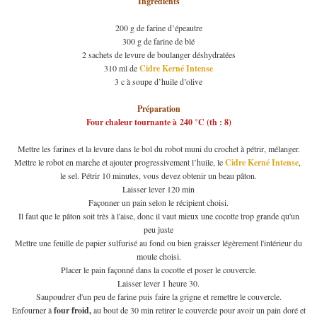
Ingrédients
200 g de farine d’épeautre
300 g de farine de blé
2 sachets de levure de boulanger déshydratées
310 ml de
C
idre Kerné
Intense
3 c à soupe d’huile d’olive
Préparation
Four chaleur tournante à 240 °C (th : 8)
Mettre les farines et la levure dans le bol du robot muni du crochet à pétrir, mélanger.
Mettre le robot en marche et ajouter progressivement l’huile, le
Cidre Kerné Intense
,
le sel. Pétrir 10 minutes, vous devez obtenir un beau pâton.
Laisser lever 120 min
Façonner un pain selon le récipient choisi.
Il faut que le pâton soit très à l'aise, donc il vaut mieux une cocotte trop grande qu'un
peu juste
Mettre une feuille de papier sulfurisé au fond ou bien graisser légèrement l'intérieur du
moule choisi.
Placer le pain façonné dans la cocotte et poser le couvercle.
Laisser lever 1 heure 30.
Saupoudrer d'un peu de farine puis faire la grigne et remettre le couvercle.
Enfourner à
four froid,
au bout de 30 min retirer le couvercle pour avoir un pain doré et