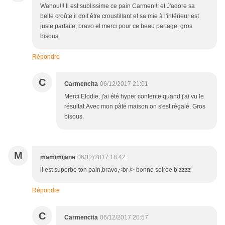
Wahou!!! Il est sublissime ce pain Carmen!!! et J'adore sa
belle croûte il doit être croustillant et sa mie à l'intérieur est
juste parfaite, bravo et merci pour ce beau partage, gros
bisous
Répondre
C
Carmencita
06/12/2017 21:01
Merci Elodie, j'ai été hyper contente quand j'ai vu le
résultat.Avec mon pâté maison on s'est régalé. Gros
bisous.
M
mamimijane
06/12/2017 18:42
il est superbe ton pain,bravo,<br /> bonne soirée bizzzz
Répondre
C
Carmencita
06/12/2017 20:57