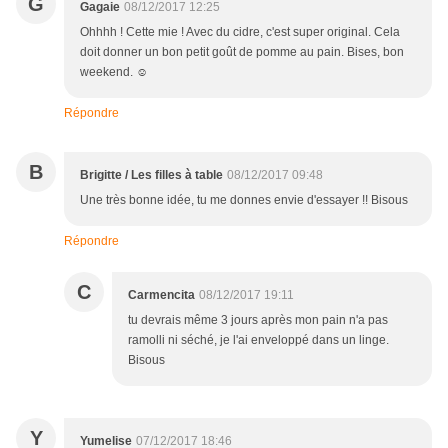
G
Gagaie
08/12/2017 12:25
Ohhhh ! Cette mie ! Avec du cidre, c'est super original. Cela
doit donner un bon petit goût de pomme au pain. Bises, bon
weekend. ☺
Répondre
B
Brigitte / Les filles à table
08/12/2017 09:48
Une très bonne idée, tu me donnes envie d'essayer !! Bisous
Répondre
C
Carmencita
08/12/2017 19:11
tu devrais même 3 jours après mon pain n'a pas
ramolli ni séché, je l'ai enveloppé dans un linge.
Bisous
Y
Yumelise
07/12/2017 18:46