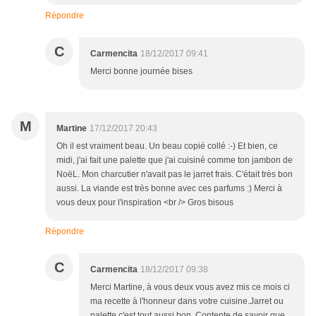
Répondre
C
Carmencita
18/12/2017 09:41
Merci bonne journée bises
M
Martine
17/12/2017 20:43
Oh il est vraiment beau. Un beau copié collé :-) Et bien, ce
midi, j'ai fait une palette que j'ai cuisiné comme ton jambon de
NoëL. Mon charcutier n'avait pas le jarret frais. C'était très bon
aussi. La viande est très bonne avec ces parfums :) Merci à
vous deux pour l'inspiration <br /> Gros bisous
Répondre
C
Carmencita
18/12/2017 09:38
Merci Martine, à vous deux vous avez mis ce mois ci
ma recette à l'honneur dans votre cuisine.Jarret ou
palette c'est tout aussi bon. Contente de savoir que