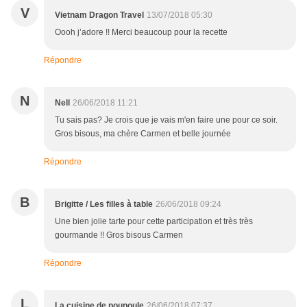
V
Vietnam Dragon Travel
13/07/2018 05:30
Oooh j’adore !! Merci beaucoup pour la recette
Répondre
N
Nell
26/06/2018 11:21
Tu sais pas? Je crois que je vais m'en faire une pour ce soir.
Gros bisous, ma chère Carmen et belle journée
Répondre
B
Brigitte / Les filles à table
26/06/2018 09:24
Une bien jolie tarte pour cette participation et très très
gourmande !! Gros bisous Carmen
Répondre
L
La cuisine de poupoule
26/06/2018 07:37