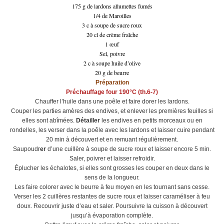
175 g
de lardons allumettes fumés
1/4 de Maroilles
3 c à soupe de sucre roux
20 cl de crème fraîche
1 œuf
Sel, poivre
2 c à soupe huile d’olive
20 g
de beurre
Préparation
Préchauffage four
190°C
(th.6-7)
Chauffer l’huile dans une poêle et faire dorer les lardons.
Couper les parties amères des endives, et enlever les premières feuilles si
elles sont abîmées.
Détailler
les endives en petits morceaux ou en
rondelles, les verser dans la poêle avec les lardons et laisser cuire pendant
20 min à découvert et en remuant régulièrement.
Saupoudr
er
d’une cuillère à soupe de sucre roux et laisser encore 5 min.
Saler, poivrer et laisser refroidir.
Éplucher les échalotes, si elles sont grosses les couper en deux dans le
sens de la longueur.
Les faire colorer avec le beurre à feu moyen en les tournant sans cesse.
Verser les 2 cuillères restantes de sucre roux et laisser caraméliser à feu
doux. Recouvrir juste d’eau et saler. Poursuivre la cuisson à découvert
jusqu’à évaporation complète.