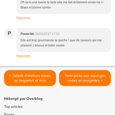
Oh la la une tuerie ta tarte elle me fait drôlement envie<br />
Bises et bonne soirée
Répondre
P
Pounchki
28/03/2017 17:52
Elle est trop gourmande ta quiche ! que de saveurs qui me
plaisent :) bisous et belle soirée
Répondre
< Salade d'endives sauce
Tarte pizza aux asperges
au roquefort et noix
vertes et courgettes >
Hébergé par Overblog
Top articles
Pages