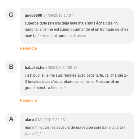
G
guy59600
24/06/2018 17:07
superbe tarte j'en n'ai déjà faite mais sans échalotes n'y
lardons la tienne est super gourmande et un fromage de chez
moi<br /> excellent après-midi bises
Répondre
B
babakitchen
08/04/2017 09:18
c'est publié, je me suis régalée avec cette tarte, j'ai changé 2-
3 bricoles mais c'est à refaire sans hésiter !! bisous et un
grand merci - a bientot !!
Répondre
A
alaro
04/04/2017 22:23
hummm toutes les saveurs de ma région sont dans ta tarte !
j'aime ^_^