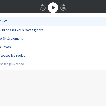
 DayZ
 a 13 ans (et vous l'avez ignoré)
e (littéralement)
im Rayan
 toutes les règles
s les jeux vidéo
us choquant de Rockstar ? - Le scandale BULLY
e plus moche de Steam
du RÊVE tourne au CAUCHEMAR
pendant 8 heures