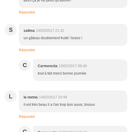
alors ça je ne peux qu'adorer!
Répondre
S
salima
14/02/2017 21:32
un gâteau doublement fruité ! bravo !
Répondre
C
Carmencita
15/02/2017 09:48
tout à fait merci bonne journée
L
la nonna
14/02/2017 20:49
il est trés beau il a l'air trop bon aussi, bisous
Répondre
C