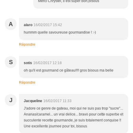
Merci Chrystel, il est super bon,bisous
A
alaro
16/02/2017 15:42
hummm quelle savoureuse gourmandise ! :-)
Répondre
S
sotis
16/02/2017 12:18
oh qu'il est gourmand ce gâteau!!!! gros bisous ma belle
Répondre
J
Jacqueline
16/02/2017 11:33
J'adore ce genre de gateau, moi qui ne suis pas trop "sucre"...
Ananas/caramel... un vrai delice... bravo pour cette superbe et
succulente recette gourmande, je suis totalement conquise !!
Une excellente journee pour toi, bisous