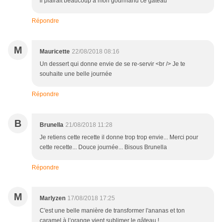
il plairait beaucoup à mon gourmand ce gâteau
Répondre
M
Mauricette
22/08/2018 08:16
Un dessert qui donne envie de se re-servir <br /> Je te
souhaite une belle journée
Répondre
B
Brunella
21/08/2018 11:28
Je retiens cette recette il donne trop trop envie... Merci pour
cette recette... Douce journée... Bisous Brunella
Répondre
M
Marlyzen
17/08/2018 17:25
C'est une belle manière de transformer l'ananas et ton
caramel à l’orange vient sublimer le gâteau !