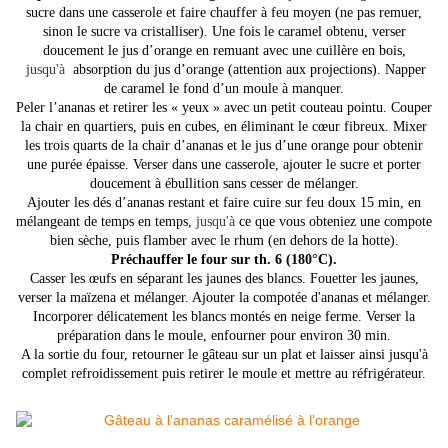
sucre dans une casserole et faire chauffer à feu moyen (ne pas remuer,
sinon le sucre va cristalliser). Une fois le caramel obtenu, verser
doucement le jus d’orange en remuant avec une cuillère en bois,
jusqu'à
absorption du jus d’orange (attention aux projections). Napper
de caramel le fond d’un moule à manquer.
Peler l’ananas et retirer les « yeux » avec un petit couteau pointu. Couper
la chair en quartiers, puis en cubes, en éliminant le cœur fibreux. Mixer
les trois quarts de la chair d’ananas et le jus d’une orange pour obtenir
une purée épaisse. Verser dans une casserole, ajouter le sucre et porter
doucement à ébullition sans cesser de mélanger.
Ajouter les dés d’ananas restant et faire cuire sur feu doux 15 min, en
mélangeant de temps en temps,
jusqu'à
ce que vous obteniez une compote
bien sèche, puis flamber avec le rhum (en dehors de la hotte).
Préchauffer le four sur th. 6 (180°C).
Casser les œufs en séparant les jaunes des blancs. Fouetter les jaunes,
verser la maïzena et mélanger. Ajouter la compotée d'ananas et mélanger.
Incorporer délicatement les blancs montés en neige ferme. Verser la
préparation dans le moule, enfourner pour environ 30 min.
A la sortie du four, retourner le gâteau sur un plat et laisser ainsi jusqu'à
complet refroidissement puis retirer le moule et mettre au réfrigérateur.