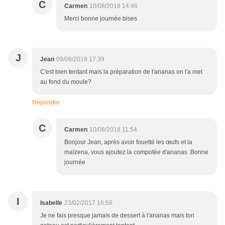
C
Carmen
10/08/2018 14:46
Merci bonne journée bises
J
Jean
09/08/2018 17:39
C'est bien tentant mais la préparation de l'ananas on l'a met
au fond du moule?
Répondre
C
Carmen
10/08/2018 11:54
Bonjour Jean, après avoir fouetté les œufs et la
maïzena, vous ajoutez la compotée d'ananas .Bonne
journée
I
Isabelle
23/02/2017 16:58
Je ne fais presque jamais de dessert à l'ananas mais ton