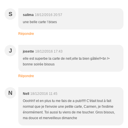
S
salima
18/12/2016 20:57
une belle carte ! bises
Répondre
J
josette
18/12/2016 17:43
elle est superbe la carte de nell,elle ta bien gâtée!!<br />
bonne soirée bisous
Répondre
N
Nell
18/12/2016 11:45
Ooohh!! et en plus tu me fais de a pub!!!!! C'était tout à fait
normal que je t'envoie une petite carte, Carmen, je t'estime
énormément. Toi aussi tu viens de me toucher. Gros bisous,
ma douce et merveilleux dimanche