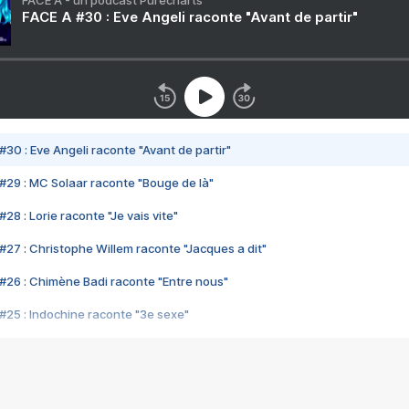
FACE A - un podcast Purecharts
FACE A #30 : Eve Angeli raconte "Avant de partir"
#30 : Eve Angeli raconte "Avant de partir"
#29 : MC Solaar raconte "Bouge de là"
28 : Lorie raconte "Je vais vite"
#27 : Christophe Willem raconte "Jacques a dit"
#26 : Chimène Badi raconte "Entre nous"
#25 : Indochine raconte "3e sexe"
#24 : Zaho raconte "C'est chelou"
#23 : Patrick Bruel raconte "Au café des délices"