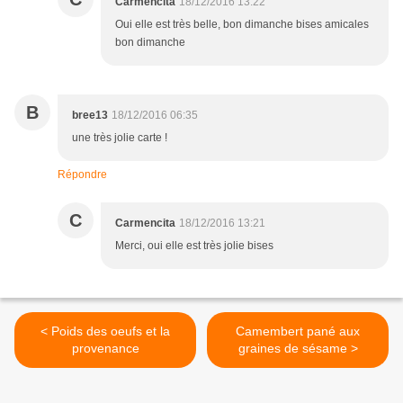
Carmencita
18/12/2016 13:22
Oui elle est très belle, bon dimanche bises amicales
bon dimanche
B
bree13
18/12/2016 06:35
une très jolie carte !
Répondre
C
Carmencita
18/12/2016 13:21
Merci, oui elle est très jolie bises
< Poids des oeufs et la
Camembert pané aux
provenance
graines de sésame >