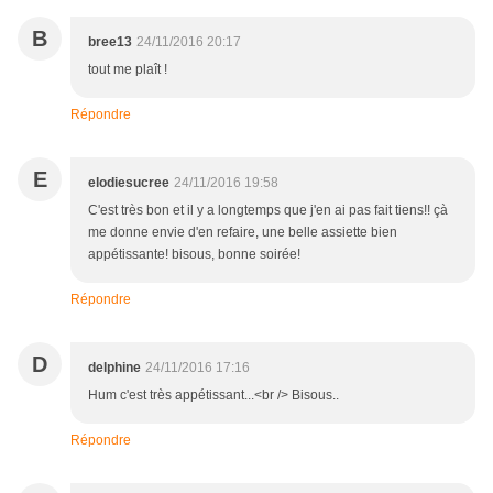
B
bree13
24/11/2016 20:17
tout me plaît !
Répondre
E
elodiesucree
24/11/2016 19:58
C'est très bon et il y a longtemps que j'en ai pas fait tiens!! çà
me donne envie d'en refaire, une belle assiette bien
appétissante! bisous, bonne soirée!
Répondre
D
delphine
24/11/2016 17:16
Hum c'est très appétissant...<br /> Bisous..
Répondre