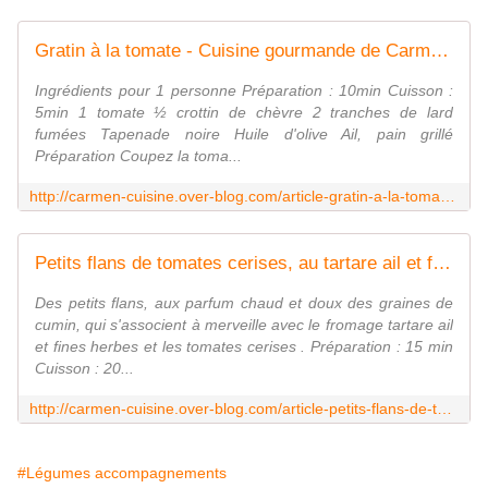
Gratin à la tomate - Cuisine gourmande de Carmencita
Ingrédients pour 1 personne Préparation : 10min Cuisson :
5min 1 tomate ½ crottin de chèvre 2 tranches de lard
fumées Tapenade noire Huile d'olive Ail, pain grillé
Préparation Coupez la toma...
http://carmen-cuisine.over-blog.com/article-gratin-a-la-tomate-72791594.html
Petits flans de tomates cerises, au tartare ail et fines herbes - Cuisine gourmande de Carmencita
Des petits flans, aux parfum chaud et doux des graines de
cumin, qui s'associent à merveille avec le fromage tartare ail
et fines herbes et les tomates cerises . Préparation : 15 min
Cuisson : 20...
http://carmen-cuisine.over-blog.com/article-petits-flans-de-tomates-cerise-au-tartare-ail-et-fines-herbes-117045297.html
#Légumes accompagnements