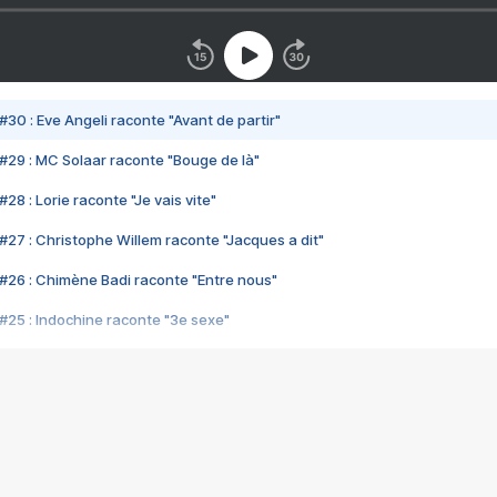
#30 : Eve Angeli raconte "Avant de partir"
#29 : MC Solaar raconte "Bouge de là"
28 : Lorie raconte "Je vais vite"
#27 : Christophe Willem raconte "Jacques a dit"
#26 : Chimène Badi raconte "Entre nous"
#25 : Indochine raconte "3e sexe"
#24 : Zaho raconte "C'est chelou"
#23 : Patrick Bruel raconte "Au café des délices"
#22 : Kyo raconte "Le chemin"
#21 : Nolwenn Leroy raconte "Cassé"