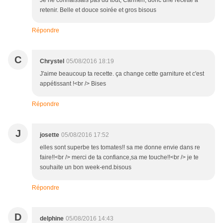
Je ne connaissais pas du tout, Carmen, donc une recette à
retenir. Belle et douce soirée et gros bisous
Répondre
C
Chrystel
05/08/2016 18:19
J'aime beaucoup ta recette. ça change cette garniture et c'est
appétissant !<br /> Bises
Répondre
J
josette
05/08/2016 17:52
elles sont superbe tes tomates!! sa me donne envie dans re
faire!!<br /> merci de ta confiance,sa me touche!!<br /> je te
souhaite un bon week-end.bisous
Répondre
D
delphine
05/08/2016 14:43