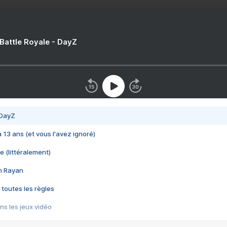
 Battle Royale - DayZ
 DayZ
 a 13 ans (et vous l'avez ignoré)
e (littéralement)
im Rayan
 toutes les règles
s les jeux vidéo
us choquant de Rockstar ? - Le scandale BULLY