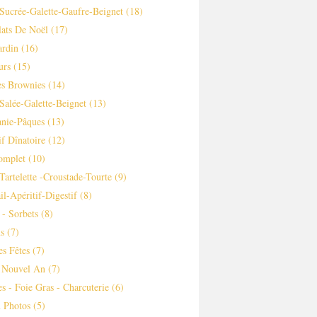
Sucrée-Galette-Gaufre-Beignet
(18)
ats De Noël
(17)
ardin
(16)
urs
(15)
es Brownies
(14)
Salée-Galette-Beignet
(13)
nie-Pâques
(13)
if Dînatoire
(12)
omplet
(10)
-tartelette -croustade-Tourte
(9)
il-Apéritif-Digestif
(8)
 - Sorbets
(8)
s
(7)
es Fêtes
(7)
 Nouvel An
(7)
es - Foie Gras - Charcuterie
(6)
 Photos
(5)