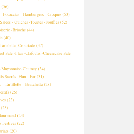
m
(56)
 - Focaccias - Hamburgers - Croques
(53)
 Salées - Quiches -tourtes -soufflés
(52)
iserie -brioche
(44)
ts
(40)
-tartelette -croustade
(37)
et Salé -flan -clafoutis -cheesecake Salé
s-Mayonnaise-Chutney
(34)
tis Sucrés -flan - Far
(31)
 - Tartiflette - Bruschetta
(28)
estifs
(26)
ves
(23)
(23)
Gourmand
(23)
s Festives
(22)
ariats
(20)