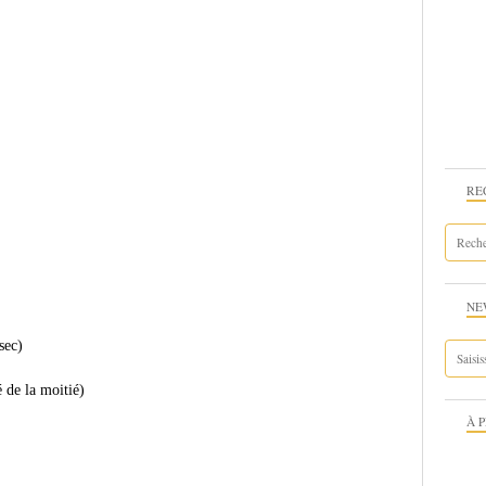
RE
NE
sec)
 de la moitié)
À 