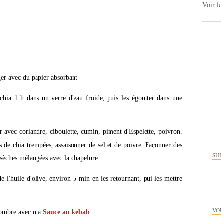
Voir l
nger avec du papier absorbant
chia 1 h dans un verre d'eau froide, puis les égoutter dans une
xer avec coriandre, ciboulette, cumin, piment d'Espelette, poivron.
es de chia trempées, assaisonner de sel et de poivre. Façonner des
SU
a sèches mélangées avec la chapelure.
e l'huile d'olive, environ 5 min en les retournant, pui les mettre
VO
ncombre avec ma
Sauce au kebab