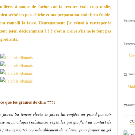
uillères à soupe de farine car la texture était trop molle,
 bien séché les pois chiche et ma préparation était bien froide.
30/07/2
ont ramolli la farce. Heureusement j'ai réussi à rattraper le
ut jeter, décidemment!!!!!! c'est à croire s'ils ne le font pas
ngrédients.
02/06/2
Ver
15/04/2
Made
e que les graines de chia ????
09/03/2
n fibres. Sa teneur élevée en fibres lui confère un grand pouvoir
hesse en mucilages (substances végétales qui gonflent au contact de
CU
la fait augmenter considérablement de volume, pour former un gel