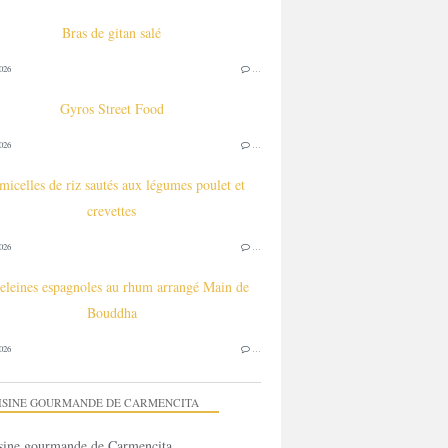
Bras de gitan salé
026
…
Gyros Street Food
026
…
micelles de riz sautés aux légumes poulet et
crevettes
026
…
leines espagnoles au rhum arrangé Main de
Bouddha
026
…
ISINE GOURMANDE DE CARMENCITA