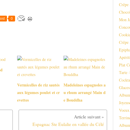
Crêpe 
Chocol
ost
0
Mon J
Conco
Cooki
Crêpe 
Epipha
Apérit
Plat C
od
Tarte 
Cockta
Vermicelles de riz sautés
Madeleines espagnoles a
Glaces
aux légumes poulet et cr
u rhum arrangé Main d
Album
evettes
e Bouddha
Joyeus
Voeux
Terrin
Espagnac Ste Eulalie en vallée du Célé
Album