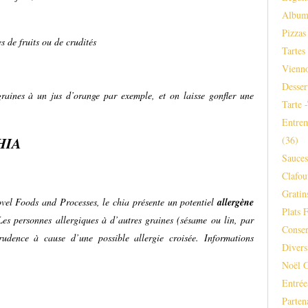
Albu
Pizzas
s de fruits ou de crudités
Tartes
Vienno
Desser
graines à un jus d’orange par exemple, et on laisse gonfler une
Tarte 
Entrem
HIA
(36)
Sauce
Clafou
Gratins
vel Foods and Processes, le chia présente un potentiel
allergène
Plats F
Les personnes allergiques à d’autres graines (sésame ou lin, par
Conser
udence à cause d’une possible allergie croisée. Informations
Divers
Noël 
Entrée
Parten