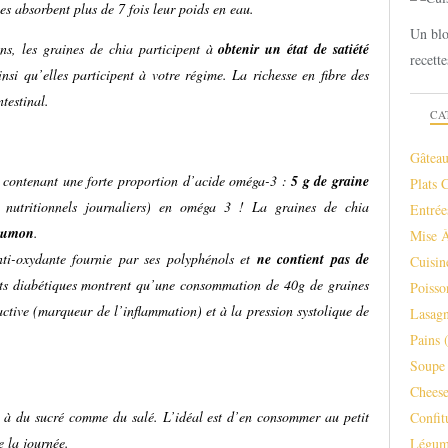
es absorbent plus de 7 fois leur poids en eau.
Un blo
ns, les graines de chia participent à
obtenir un état de satiété
recette
insi qu’elles participent à votre régime. La richesse en fibre des
ntestinal.
CA
Gâteau
es contenant une forte proportion d’acide oméga-3 :
5 g de graine
Plats 
 nutritionnels journaliers) en oméga 3 ! La graines de chia
Entrée
saumon
.
Mise 
nti-oxydante fournie par ses polyphénols et
ne contient pas de
Cuisi
ents diabétiques montrent qu’une consommation de 40g de graines
Poisso
active (marqueur de l’inflammation) et à la pression systolique de
Lasagn
Pains
(
Soupe 
Chees
ier à du sucré comme du salé. L’idéal est d’en consommer au petit
Confit
e la journée.
Légum