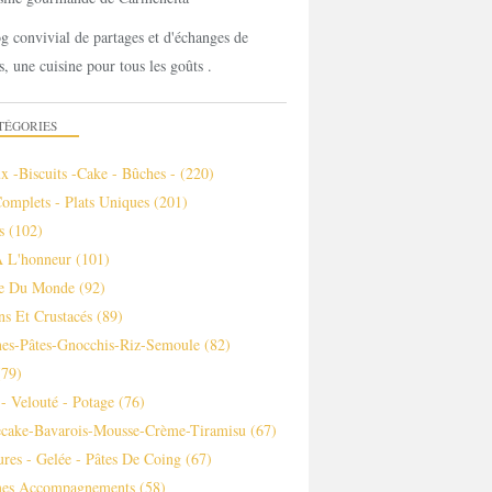
g convivial de partages et d'échanges de
s, une cuisine pour tous les goûts .
TÉGORIES
x -biscuits -cake - Bûches -
(220)
Complets - Plats Uniques
(201)
s
(102)
À L'honneur
(101)
ne Du Monde
(92)
ns Et Crustacés
(89)
es-Pâtes-Gnocchis-Riz-Semoule
(82)
79)
- Velouté - Potage
(76)
ecake-Bavarois-Mousse-Crème-Tiramisu
(67)
ures - Gelée - Pâtes De Coing
(67)
es Accompagnements
(58)