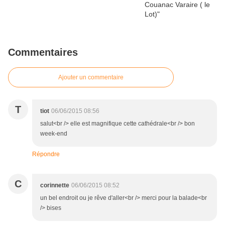
Commentaires
Ajouter un commentaire
T
tiot
06/06/2015 08:56
salut<br /> elle est magnifique cette cathédrale<br /> bon
week-end
Répondre
C
corinnette
06/06/2015 08:52
un bel endroit ou je rêve d'aller<br /> merci pour la balade<br
/> bises